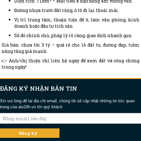
Diện tích: 71,8m² – Mặt tiền & hậu bằng 4m vuông vắn.
Đường nhựa trước đất rộng, ô tô đi lại thoải mái.
Vị trí trung tâm, thuận tiện để ở, làm văn phòng, kinh
doanh hoặc đầu tư tích sản.
Sổ đỏ chính chủ, pháp lý rõ ràng, giao dịch nhanh gọn.
Giá bán: chưa tới 3 tỷ – quá rẻ cho lô đất to, đường đẹp, tiềm
năng tăng giá mạnh.
👉 Anh/chị thiện chí liên hệ ngay để xem đất và công chứng
trong ngày!
ĐĂNG KÝ NHẬN BẢN TIN
Xin vui lòng để lại địa chỉ email, chúng tôi sẽ cập nhật những tin tức quan
trọng của alo24h.vn tới quý khách