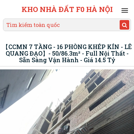
KHO NHÀ ĐẤT F0 HÀ NỘI
Mai
men
【CCMN 7 TẦNG - 16 PHÒNG KHÉP KÍN - LÊ
QUANG ĐẠO】- 50/86.3m² - Full Nội Thất -
Sẵn Sàng Vận Hành - Giá 14.5 Tỷ