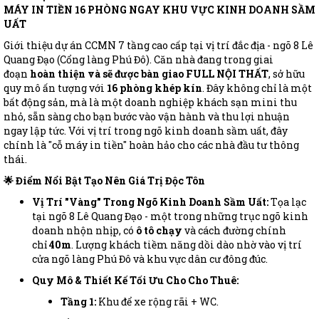
MÁY IN TIỀN 16 PHÒNG NGAY KHU VỰC KINH DOANH SẦM
UẤT
Giới thiệu dự án CCMN 7 tầng cao cấp tại vị trí đắc địa - ngõ 8 Lê
Quang Đạo (Cổng làng Phú Đô). Căn nhà đang trong giai
đoạn
hoàn thiện và sẽ được bàn giao FULL NỘI THẤT
, sở hữu
quy mô ấn tượng với
16 phòng khép kín
. Đây không chỉ là một
bất động sản, mà là một doanh nghiệp khách sạn mini thu
nhỏ, sẵn sàng cho bạn bước vào vận hành và thu lợi nhuận
ngay lập tức. Với vị trí trong ngõ kinh doanh sầm uất, đây
chính là "cỗ máy in tiền" hoàn hảo cho các nhà đầu tư thông
thái.
🌟 Điểm Nổi Bật Tạo Nên Giá Trị Độc Tôn
Vị Trí "Vàng" Trong Ngõ Kinh Doanh Sầm Uất:
Tọa lạc
tại ngõ 8 Lê Quang Đạo - một trong những trục ngõ kinh
doanh nhộn nhịp, có
ô tô chạy
và cách đường chính
chỉ
40m
. Lượng khách tiềm năng dồi dào nhờ vào vị trí
cửa ngõ làng Phú Đô và khu vực dân cư đông đúc.
Quy Mô & Thiết Kế Tối Ưu Cho Cho Thuê:
Tầng 1:
Khu để xe rộng rãi + WC.