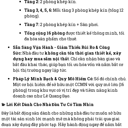
Tầng 2:
2 phòng khép kín.
Tầng 3, 4, 5, 6:
Mỗi tầng 3 phòng khép kín (tổng 12
phòng).
Tầng 7:
2 phòng khép kín + Sân phơi.
Tổng cộng 16 phòng
được thiết kế thông minh, tối
đa hóa sản phẩm cho thuê.
Sẵn Sàng Vận Hành - Giảm Thiểu Rủi Ro & Công
Sức:
Nhà đầu tư
không cần tốn thời gian thiết kế, xây
dựng hay mua sắm nội thất
. Chỉ cần nhận bàn giao và
bắt đầu khai thác, giúp bạn tối ưu hóa vốn và nắm bắt cơ
hội thị trường ngay lập tức.
Pháp Lý Minh Bạch & Quy Mô Hiếm Có:
Sổ đỏ chính chủ.
Một cơ hội hiếm để sở hữu một CCMN với quy mô lớn (16
phòng) trong khu vực có vị trí đẹp và tiềm năng kinh
doanh cao như Lê Quang Đạo.
💫 Lời Kết Dành Cho Nhà Đầu Tư Có Tầm Nhìn
Đây là bất động sản dành cho những nhà đầu tư muốn sở hữu
một tài sản sinh lời mạnh mẽ mà không phải trải qua giai
đoạn xây dựng đầy phức tạp. Hãy hành động ngay để nắm bắt