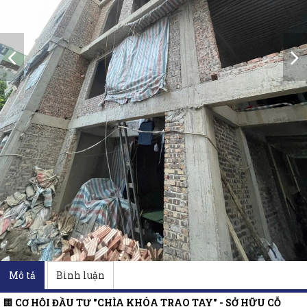
Mô tả
Bình luận
🏢
CƠ HỘI ĐẦU TƯ "CHÌA KHÓA TRAO TAY" - SỞ HỮU CỖ