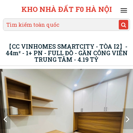
KHO NHÀ ĐẤT F0 HÀ NỘI
Mai
men
【CC VINHOMES SMARTCITY - TÒA I2】-
44m² - 1+ PN - FULL ĐỒ - GẦN CÔNG VIÊN
TRUNG TÂM - 4.19 TỶ