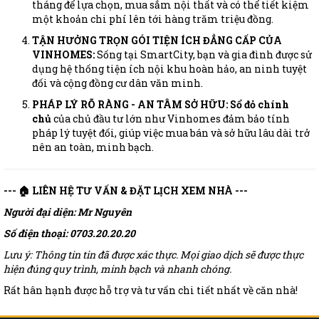
tháng để lựa chọn, mua sắm nội thất và có thể tiết kiệm
một khoản chi phí lên tới hàng trăm triệu đồng.
TẬN HƯỞNG TRỌN GÓI TIỆN ÍCH ĐẲNG CẤP CỦA
VINHOMES:
Sống tại SmartCity, bạn và gia đình được sử
dụng hệ thống tiện ích nội khu hoàn hảo, an ninh tuyệt
đối và cộng đồng cư dân văn minh.
PHÁP LÝ RÕ RÀNG - AN TÂM SỞ HỮU:
Sổ đỏ chính
chủ
của chủ đầu tư lớn như Vinhomes đảm bảo tính
pháp lý tuyệt đối, giúp việc mua bán và sở hữu lâu dài trở
nên an toàn, minh bạch.
--- 🏠 LIÊN HỆ TƯ VẤN & ĐẶT LỊCH XEM NHÀ ---
Người đại diện: Mr Nguyên
Số điện thoại: 0703.20.20.20
Lưu ý: Thông tin tin đã được xác thực. Mọi giao dịch sẽ được thực
hiện đúng quy trình, minh bạch và nhanh chóng.
Rất hân hạnh được hỗ trợ và tư vấn chi tiết nhất về căn nhà!