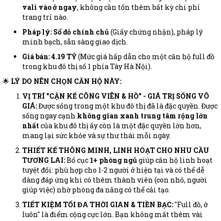
vali vào ở ngay
, không cần tốn thêm bất kỳ chi phí
trang trí nào.
Pháp lý:
Sổ đỏ chính chủ
(Giấy chứng nhận), pháp lý
minh bạch, sẵn sàng giao dịch.
Giá bán: 4.19 TỶ
(Mức giá hấp dẫn cho một căn hộ full đồ
trong khu đô thị số 1 phía Tây Hà Nội).
🌟
LÝ DO NÊN CHỌN CĂN HỘ NÀY:
VỊ TRÍ "CẬN KẾ CÔNG VIÊN & HỒ" - GIÁ TRỊ SỐNG VÔ
GIÁ:
Được sống trong một khu đô thị đã là đặc quyền. Được
sống ngay cạnh
không gian xanh trung tâm rộng lớn
nhất
của khu đô thị ấy còn là một đặc quyền lớn hơn,
mang lại sức khỏe và sự thư thái mỗi ngày.
THIẾT KẾ THÔNG MINH, LINH HOẠT CHO NHU CẦU
TƯƠNG LAI:
Bố cục
1+ phòng ngủ
giúp căn hộ linh hoạt
tuyệt đối: phù hợp cho 1-2 người ở hiện tại và có thể dễ
dàng đáp ứng khi có thêm thành viên (con nhỏ, người
giúp việc) nhờ phòng đa năng có thể cải tạo.
TIẾT KIỆM TỐI ĐA THỜI GIAN & TIỀN BẠC:
"Full đồ, ở
luôn" là điểm cộng cực lớn. Bạn không mất thêm vài