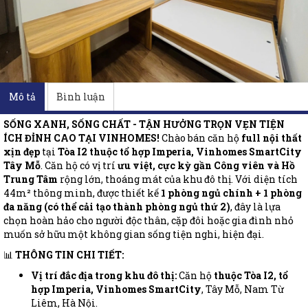
Mô tả
Bình luận
SỐNG XANH, SỐNG CHẤT - TẬN HƯỞNG TRỌN VẸN TIỆN
ÍCH ĐỈNH CAO TẠI VINHOMES!
Chào bán căn hộ
full nội thất
xịn đẹp
tại
Tòa I2 thuộc tổ hợp Imperia, Vinhomes SmartCity
Tây Mỗ
. Căn hộ có vị trí
ưu việt, cực kỳ gần Công viên và Hồ
Trung Tâm
rộng lớn, thoáng mát của khu đô thị. Với diện tích
44m² thông minh, được thiết kế
1 phòng ngủ chính + 1 phòng
đa năng (có thể cải tạo thành phòng ngủ thứ 2)
, đây là lựa
chọn hoàn hảo cho người độc thân, cặp đôi hoặc gia đình nhỏ
muốn sở hữu một không gian sống tiện nghi, hiện đại.
📊
THÔNG TIN CHI TIẾT:
Vị trí đắc địa trong khu đô thị:
Căn hộ
thuộc Tòa I2, tổ
hợp Imperia, Vinhomes SmartCity
, Tây Mỗ, Nam Từ
Liêm, Hà Nội.