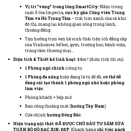
Vị trí "vàng" trong lòng SmartCity:
Nằm trong
cụm 5 tòa Imperia,
cực kỳ gần Công viên Trung
Tâm và Hồ Trung Tâm
– trái tim xanh của cả khu
đô thị, mang lại không gian sống trong lành,
thoáng đãng.
Tận hưởng trọn vẹn hệ sinh thái tiện ích đẳng cấp
của Vinhomes: bể bơi, gym, trường học, bệnh viện,
trung tâm thương mại...
Diện tích & Thiết kế linh hoạt:
44m² (diện tích tối ưu).
1 Phòng ngủ chính
riêng tư.
1 Phòng đa năng
hiện đang là tủ để đồ,
có thể dễ
dàng cải tạo thành 1 phòng ngủ nhỏ hoặc phòng
làm việc
.
Phòng khách + bếp mở.
Ban công thoáng mát (
hướng Tây Nam
).
Cửa chính
hướng Đông Bắc
.
Hiện trạng nội thất:
ĐÃ ĐƯỢC CHỦ ĐẦU TƯ SẮM SỬA
TOÀN BỘ ĐỒ ĐẠC XỊN, ĐẸP
. Khách hàng
chỉ việc xách