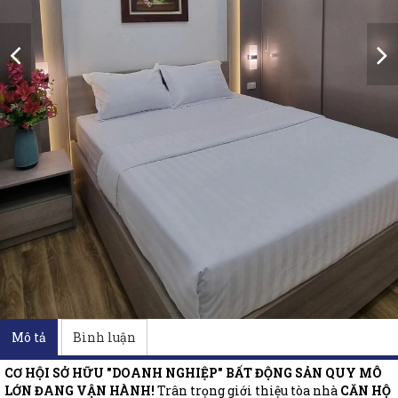
Mô tả
Bình luận
CƠ HỘI SỞ HỮU "DOANH NGHIỆP" BẤT ĐỘNG SẢN QUY MÔ
LỚN ĐANG VẬN HÀNH!
Trân trọng giới thiệu tòa nhà
CĂN HỘ