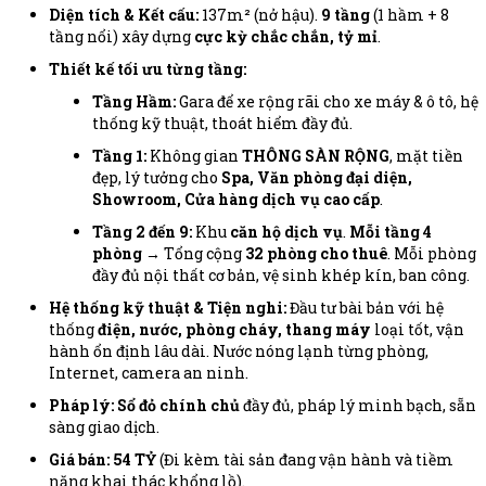
Diện tích & Kết cấu:
137m² (nở hậu).
9 tầng
(1 hầm + 8
tầng nổi) xây dựng
cực kỳ chắc chắn, tỷ mỉ
.
Thiết kế tối ưu từng tầng:
Tầng Hầm:
Gara để xe rộng rãi cho xe máy & ô tô, hệ
thống kỹ thuật, thoát hiểm đầy đủ.
Tầng 1:
Không gian
THÔNG SÀN RỘNG
, mặt tiền
đẹp, lý tưởng cho
Spa, Văn phòng đại diện,
Showroom, Cửa hàng dịch vụ cao cấp
.
Tầng 2 đến 9:
Khu
căn hộ dịch vụ
.
Mỗi tầng 4
phòng
→ Tổng cộng
32 phòng cho thuê
. Mỗi phòng
đầy đủ nội thất cơ bản, vệ sinh khép kín, ban công.
Hệ thống kỹ thuật & Tiện nghi:
Đầu tư bài bản với hệ
thống
điện, nước, phòng cháy, thang máy
loại tốt, vận
hành ổn định lâu dài. Nước nóng lạnh từng phòng,
Internet, camera an ninh.
Pháp lý:
Sổ đỏ chính chủ
đầy đủ, pháp lý minh bạch, sẵn
sàng giao dịch.
Giá bán: 54 TỶ
(Đi kèm tài sản đang vận hành và tiềm
năng khai thác khổng lồ).