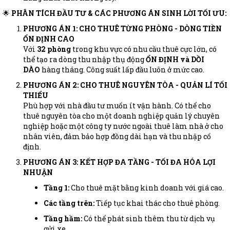
🌟
PHÂN TÍCH ĐẦU TƯ & CÁC PHƯƠNG ÁN SINH LỜI TỐI ƯU:
PHƯƠNG ÁN 1: CHO THUÊ TỪNG PHÒNG - DÒNG TIỀN
ỔN ĐỊNH CAO
Với
32 phòng
trong khu vực có nhu cầu thuê cực lớn, có
thể tạo ra dòng thu nhập thụ động
ỔN ĐỊNH và DỒI
DÀO
hàng tháng. Công suất lấp đầu luôn ở mức cao.
PHƯƠNG ÁN 2: CHO THUÊ NGUYÊN TÒA - QUẢN LÍ TỐI
THIỂU
Phù hợp với nhà đầu tư muốn ít vận hành. Có thể cho
thuê nguyên tòa cho một doanh nghiệp quản lý chuyên
nghiệp hoặc một công ty nước ngoài thuê làm nhà ở cho
nhân viên, đảm bảo hợp đồng dài hạn và thu nhập cố
định.
PHƯƠNG ÁN 3: KẾT HỢP ĐA TẦNG - TỐI ĐA HÓA LỢI
NHUẬN
Tầng 1:
Cho thuê mặt bằng kinh doanh với giá cao.
Các tầng trên:
Tiếp tục khai thác cho thuê phòng.
Tầng hầm:
Có thể phát sinh thêm thu từ dịch vụ
gửi xe.