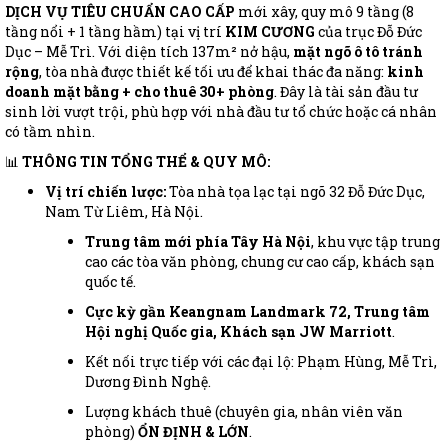
DỊCH VỤ TIÊU CHUẨN CAO CẤP
mới xây, quy mô 9 tầng (8
tầng nổi + 1 tầng hầm) tại vị trí
KIM CƯƠNG
của trục Đỗ Đức
Dục – Mễ Trì. Với diện tích 137m² nở hậu,
mặt ngõ ô tô tránh
rộng
, tòa nhà được thiết kế tối ưu để khai thác đa năng:
kinh
doanh mặt bằng + cho thuê 30+ phòng
. Đây là tài sản đầu tư
sinh lời vượt trội, phù hợp với nhà đầu tư tổ chức hoặc cá nhân
có tầm nhìn.
📊
THÔNG TIN TỔNG THỂ & QUY MÔ:
Vị trí chiến lược:
Tòa nhà tọa lạc tại ngõ 32 Đỗ Đức Dục,
Nam Từ Liêm, Hà Nội.
Trung tâm mới phía Tây Hà Nội
, khu vực tập trung
cao các tòa văn phòng, chung cư cao cấp, khách sạn
quốc tế.
Cực kỳ gần Keangnam Landmark 72, Trung tâm
Hội nghị Quốc gia, Khách sạn JW Marriott
.
Kết nối trực tiếp với các đại lộ: Phạm Hùng, Mễ Trì,
Dương Đình Nghệ.
Lượng khách thuê (chuyên gia, nhân viên văn
phòng)
ỔN ĐỊNH & LỚN
.