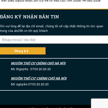
Rất hân hạnh được hỗ trợ và tư vấn chi tiết nhất về căn nhà!
ĐĂNG KÝ NHẬN BẢN TIN
Xin vui lòng để lại địa chỉ email, chúng tôi sẽ cập nhật những tin tức quan
trọng của alo24h.vn tới quý khách
NGUỒN THỔ CƯ CHÍNH CHỦ HÀ NỘI
Mr Nguyên : 0703.20.20.20
NGUỒN THỔ CƯ CHÍNH CHỦ HÀ NỘI
Mr nguyên 0703.20.20.20