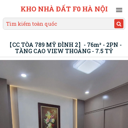
KHO NHÀ ĐẤT F0 HÀ NỘI
Mai
men
【CC TÒA 789 MỸ ĐÌNH 2】- 76m² - 2PN -
TẦNG CAO VIEW THOÁNG - 7.5 TỶ