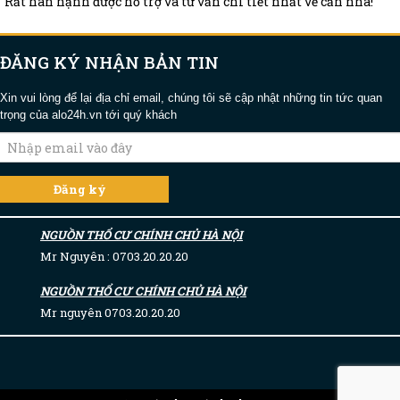
Rất hân hạnh được hỗ trợ và tư vấn chi tiết nhất về căn nhà!
ĐĂNG KÝ NHẬN BẢN TIN
Xin vui lòng để lại địa chỉ email, chúng tôi sẽ cập nhật những tin tức quan
trọng của alo24h.vn tới quý khách
NGUỒN THỔ CƯ CHÍNH CHỦ HÀ NỘI
Mr Nguyên : 0703.20.20.20
NGUỒN THỔ CƯ CHÍNH CHỦ HÀ NỘI
Mr nguyên 0703.20.20.20