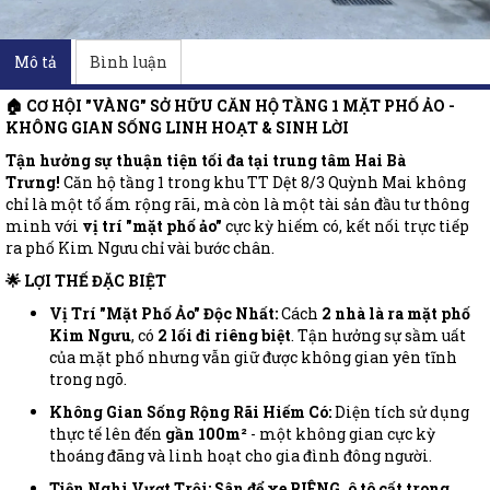
Mô tả
Bình luận
🏠 CƠ HỘI "VÀNG" SỞ HỮU CĂN HỘ TẦNG 1 MẶT PHỐ ẢO -
KHÔNG GIAN SỐNG LINH HOẠT & SINH LỜI
Tận hưởng sự thuận tiện tối đa tại trung tâm Hai Bà
Trưng!
Căn hộ tầng 1 trong khu TT Dệt 8/3 Quỳnh Mai không
chỉ là một tổ ấm rộng rãi, mà còn là một tài sản đầu tư thông
minh với
vị trí "mặt phố ảo"
cực kỳ hiếm có, kết nối trực tiếp
ra phố Kim Ngưu chỉ vài bước chân.
🌟 LỢI THẾ ĐẶC BIỆT
Vị Trí "Mặt Phố Ảo" Độc Nhất:
Cách
2 nhà là ra mặt phố
Kim Ngưu
, có
2 lối đi riêng biệt
. Tận hưởng sự sầm uất
của mặt phố nhưng vẫn giữ được không gian yên tĩnh
trong ngõ.
Không Gian Sống Rộng Rãi Hiếm Có:
Diện tích sử dụng
thực tế lên đến
gần 100m²
- một không gian cực kỳ
thoáng đãng và linh hoạt cho gia đình đông người.
Tiện Nghi Vượt Trội:
Sân để xe RIÊNG, ô tô cất trong