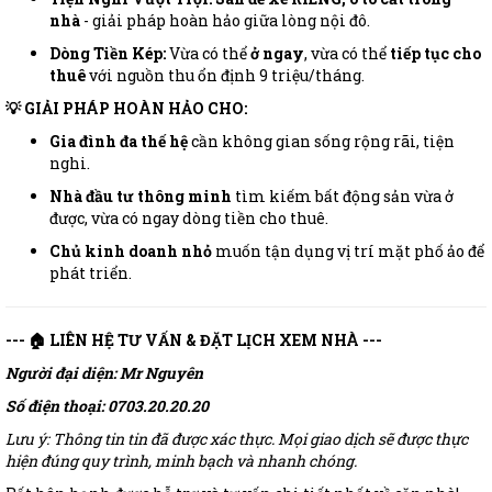
nhà
- giải pháp hoàn hảo giữa lòng nội đô.
Dòng Tiền Kép:
Vừa có thể
ở ngay
, vừa có thể
tiếp tục cho
thuê
với nguồn thu ổn định 9 triệu/tháng.
💡 GIẢI PHÁP HOÀN HẢO CHO:
Gia đình đa thế hệ
cần không gian sống rộng rãi, tiện
nghi.
Nhà đầu tư thông minh
tìm kiếm bất động sản vừa ở
được, vừa có ngay dòng tiền cho thuê.
Chủ kinh doanh nhỏ
muốn tận dụng vị trí mặt phố ảo để
phát triển.
--- 🏠 LIÊN HỆ TƯ VẤN & ĐẶT LỊCH XEM NHÀ ---
Người đại diện: Mr Nguyên
Số điện thoại: 0703.20.20.20
Lưu ý: Thông tin tin đã được xác thực. Mọi giao dịch sẽ được thực
hiện đúng quy trình, minh bạch và nhanh chóng.