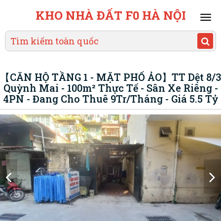
KHO NHÀ ĐẤT F0 HÀ NỘI
Mai
men
【CĂN HỘ TẦNG 1 - MẶT PHỐ ẢO】TT Dệt 8/3
Quỳnh Mai - 100m² Thực Tế - Sân Xe Riêng -
4PN - Đang Cho Thuê 9Tr/Tháng - Giá 5.5 Tỷ