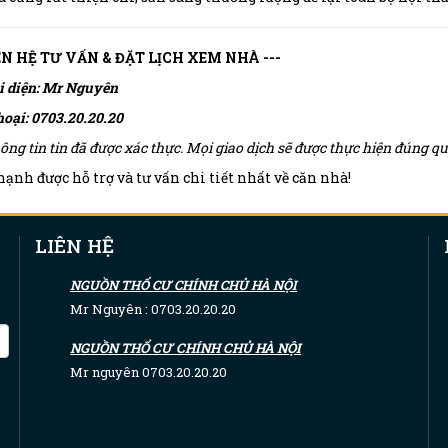
IÊN HỆ TƯ VẤN & ĐẶT LỊCH XEM NHÀ ---
i diện: Mr Nguyên
hoại: 0703.20.20.20
ông tin tin đã được xác thực. Mọi giao dịch sẽ được thực hiện đúng 
ạnh được hỗ trợ và tư vấn chi tiết nhất về căn nhà!
LIÊN HỆ
NGUỒN THỔ CƯ CHÍNH CHỦ HÀ NỘI
Mr Nguyên : 0703.20.20.20
NGUỒN THỔ CƯ CHÍNH CHỦ HÀ NỘI
Mr nguyên 0703.20.20.20