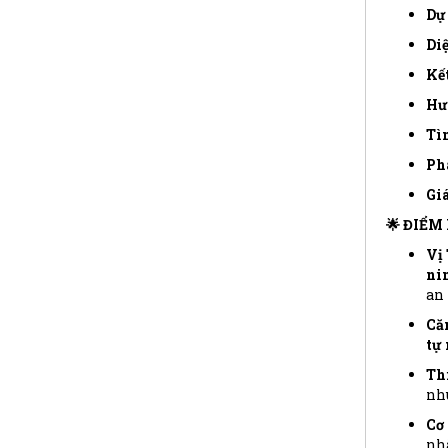
Dự 
Diệ
Kết
Hư
Tìn
Phá
Giá
🌟 ĐIỂM
Vị
nin
an 
Că
tự
Th
nhu
Cơ 
nhà