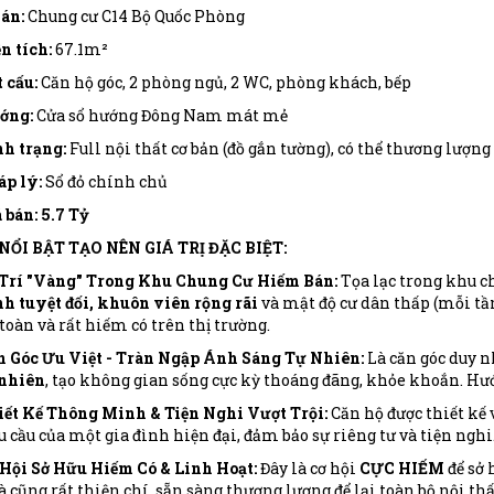
án:
Chung cư C14 Bộ Quốc Phòng
n tích:
67.1m²
 cấu:
Căn hộ góc, 2 phòng ngủ, 2 WC, phòng khách, bếp
ớng:
Cửa sổ hướng Đông Nam mát mẻ
h trạng:
Full nội thất cơ bản (đồ gắn tường), có thể thương lượng 
p lý:
Sổ đỏ chính chủ
 bán: 5.7 Tỷ
 NỔI BẬT TẠO NÊN GIÁ TRỊ ĐẶC BIỆT:
 Trí "Vàng" Trong Khu Chung Cư Hiếm Bán:
Tọa lạc trong khu c
h tuyệt đối, khuôn viên rộng rãi
và mật độ cư dân thấp (mỗi tần
toàn và rất hiếm có trên thị trường.
n Góc Ưu Việt - Tràn Ngập Ánh Sáng Tự Nhiên:
Là căn góc duy 
 nhiên
, tạo không gian sống cực kỳ thoáng đãng, khỏe khoắn. 
iết Kế Thông Minh & Tiện Nghi Vượt Trội:
Căn hộ được thiết kế 
 cầu của một gia đình hiện đại, đảm bảo sự riêng tư và tiện nghi
Hội Sở Hữu Hiếm Có & Linh Hoạt:
Đây là cơ hội
CỰC HIẾM
để sở 
 cũng rất thiện chí, sẵn sàng thương lượng để lại toàn bộ nội thấ