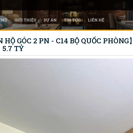
CHỦ
GIỚI THIỆU
DỰ ÁN
TIN TỨC
LIÊN HỆ
HỘ GÓC 2 PN - C14 BỘ QUỐC PHÒNG】-
 5.7 TỶ