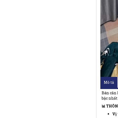
Mô tả
Bán căn 
bậc nhất 
📊 THÔN
Vị 