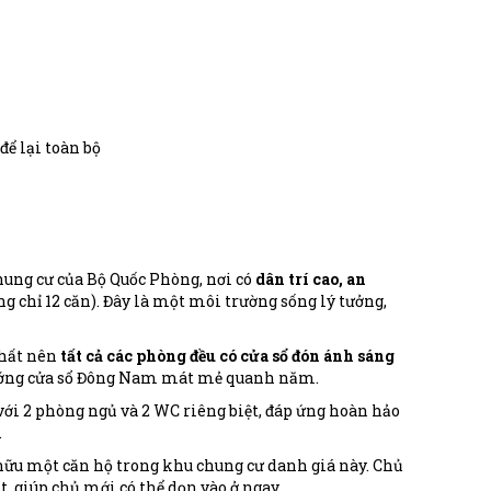
để lại toàn bộ
hung cư của Bộ Quốc Phòng, nơi có
dân trí cao, an
g chỉ 12 căn). Đây là một môi trường sống lý tưởng,
nhất nên
tất cả các phòng đều có cửa sổ đón ánh sáng
Hướng cửa sổ Đông Nam mát mẻ quanh năm.
với 2 phòng ngủ và 2 WC riêng biệt, đáp ứng hoàn hảo
.
hữu một căn hộ trong khu chung cư danh giá này. Chủ
t, giúp chủ mới có thể dọn vào ở ngay.