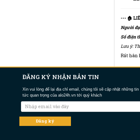
--- 🏠 L
Người đạ
Số điện t
Lưu ý: Th
Rất hân h
ĐĂNG KÝ NHẬN BẢN TIN
Xin vui lòng để lại địa chỉ email, chúng tôi sẽ cập nhật những tin
tức quan trọng của alo24h.vn tới quý khách