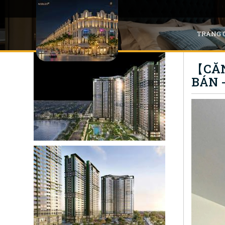
TRANG 
【CĂN 
BÁN -