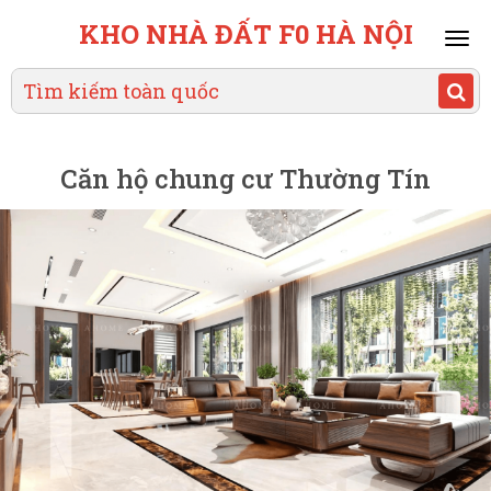
KHO NHÀ ĐẤT F0 HÀ NỘI
Mai
men
Căn hộ chung cư Thường Tín