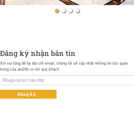
Đăng ký nhận bản tin
Xin vui lòng để lại địa chỉ email, chúng tôi sẽ cập nhật những tin tức quan
trọng của alo24h.vn tới quý khách
NGUỒN THỔ CƯ CHÍNH CHỦ HÀ NỘI
Mr Nguyên : 0703.20.20.20
NGUỒN THỔ CƯ CHÍNH CHỦ HÀ NỘI