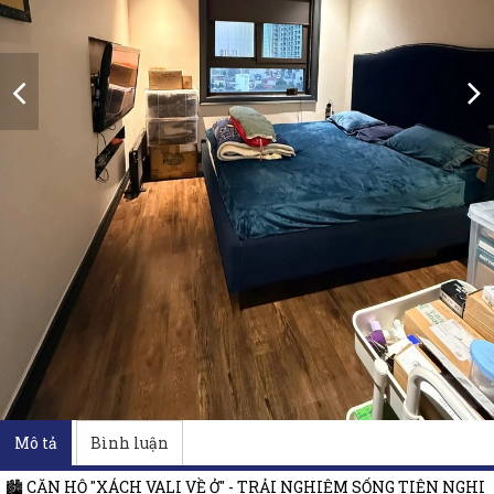
Mô tả
Bình luận
🏙️ CĂN HỘ "XÁCH VALI VỀ Ở" - TRẢI NGHIỆM SỐNG TIỆN NGHI