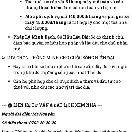
Tòa nhà cao cấp với
3 thang máy mỗi sàn
và
cầu
thang thoát hiểm
đảm bảo an toàn và tiện lợi.
Mức phí dịch vụ chỉ 140,000đ/tháng
và
phí giữ xe
máy 45,000đ/tháng
là rất hợp lý cho một tòa nhá
chất lượng.
Pháp Lý Minh Bạch, Sở Hữu Lâu Dài:
Sổ đỏ chính chủ,
đảm bảo quyền sở hữu hợp pháp và lâu dài cho chủ nhân
mới.
💫 LỰA CHỌN THÔNG MINH CHO CUỘC SỐNG HIỆN ĐẠI
Đây là cơ hội sở hữu một căn hộ cao cấp, đầy đủ tiện nghi
trong khu đô thị đáng sống bậc nhất Thủ đô.
Căn hộ phù hợp cho cả mục đích
ở thực
và
đầu tư
cho
thuê với nhu cầu cao nhờ vị trí đắc địa.
--- 🏠 LIÊN HỆ TƯ VẤN & ĐẶT LỊCH XEM NHÀ ---
Người đại diện: Mr Nguyên
Số điện thoại: 0703.20.20.20
Lưu ý: Thông tin tin đã được xác thực. Mọi giao dịch sẽ được thực