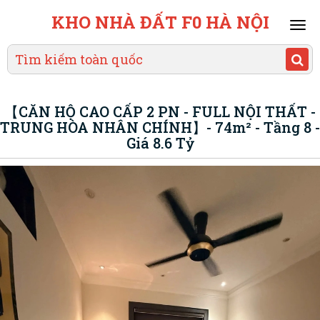
KHO NHÀ ĐẤT F0 HÀ NỘI
Mai
men
【CĂN HỘ CAO CẤP 2 PN - FULL NỘI THẤT -
TRUNG HÒA NHÂN CHÍNH】- 74m² - Tầng 8 -
Giá 8.6 Tỷ