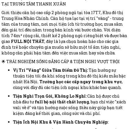
TẠI TRUNG TÂM THANH XUÂN
Giới thiệu căn hộ cao cấp 2 phòng ngủ tại tòa 17T7, Khu đô thị
Trung Hòa Nhân Chính. Căn hộ tọa lạc tại vị trí "vàng" - trung
tâm của trung tâm, nơi mọi tiện ích từ trường học, mua sắm
đến giải trí đều nằm trong bán kính vài bước chân. Với diện
tích 74m² rộng rãi, thiết kế 2 phòng ngủ riêng biệt và được bàn
giao
FULL NỘI THẤT
, đây là lựa chọn hoàn hảo cho các gia
đình trẻ hoặc chuyên gia muốn sở hữu một tổ ấm tiện nghi,
không cần phải bận tâm đến việc mua sắm hay sửa chữa.
🌟 TRẢI NGHIỆM SỐNG ĐẲNG CẤP & TIỆN NGHI VƯỢT TRỘI
Vị Trí "Vàng" Giữa Tâm Điểm Đô Thị:
Tận hưởng sự
thuận tiện tối đa khi sống trong khu đô thị kiểu mẫu bậc
nhất Hà Nội.
Trường học các cấp ngay trong khu vực
,
cùng với đầy đủ các tiện ích ngoại khu khác bao quanh.
Tiện Nghi Trọn Gói, Không Lo Nghĩ:
Căn hộ được chủ
nhà đầu tư
full bộ nội thất chất lượng
, bạn chỉ việc "xách
vali về ở" và tận hưởng cuộc sống. Điều này giúp bạn tiết
kiệm đáng kể thời gian, công sức và chi phí.
Tiện Ích Nội Khu & Vận Hành Chuyên Nghiệp: