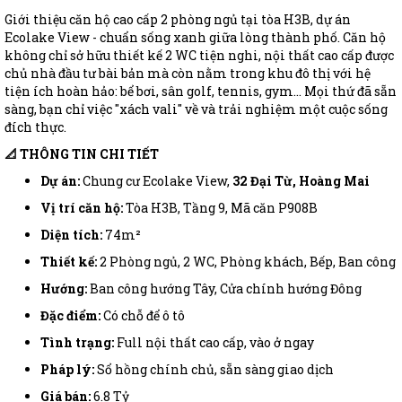
Giới thiệu căn hộ cao cấp 2 phòng ngủ tại tòa H3B, dự án
Ecolake View - chuẩn sống xanh giữa lòng thành phố. Căn hộ
không chỉ sở hữu thiết kế 2 WC tiện nghi, nội thất cao cấp được
chủ nhà đầu tư bài bản mà còn nằm trong khu đô thị với hệ
tiện ích hoàn hảo: bể bơi, sân golf, tennis, gym... Mọi thứ đã sẵn
sàng, bạn chỉ việc "xách vali" về và trải nghiệm một cuộc sống
đích thực.
📐 THÔNG TIN CHI TIẾT
Dự án:
Chung cư Ecolake View,
32 Đại Từ, Hoàng Mai
Vị trí căn hộ:
Tòa H3B, Tầng 9, Mã căn P908B
Diện tích:
74m²
Thiết kế:
2 Phòng ngủ, 2 WC, Phòng khách, Bếp, Ban công
Hướng:
Ban công hướng Tây, Cửa chính hướng Đông
Đặc điểm:
Có chỗ để ô tô
Tình trạng:
Full nội thất cao cấp, vào ở ngay
Pháp lý:
Sổ hồng chính chủ, sẵn sàng giao dịch
Giá bán:
6.8 Tỷ