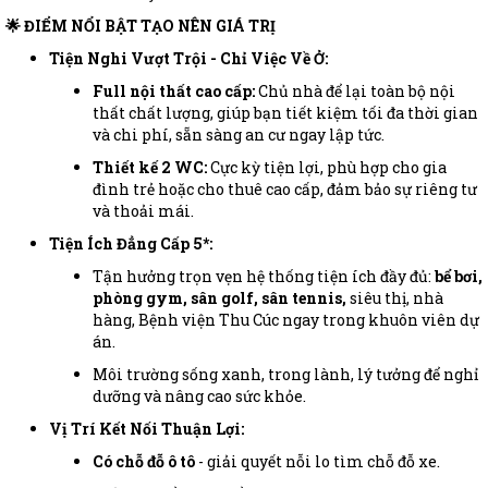
🌟 ĐIỂM NỔI BẬT TẠO NÊN GIÁ TRỊ
Tiện Nghi Vượt Trội - Chỉ Việc Về Ở:
Full nội thất cao cấp:
Chủ nhà để lại toàn bộ nội
thất chất lượng, giúp bạn tiết kiệm tối đa thời gian
và chi phí, sẵn sàng an cư ngay lập tức.
Thiết kế 2 WC:
Cực kỳ tiện lợi, phù hợp cho gia
đình trẻ hoặc cho thuê cao cấp, đảm bảo sự riêng tư
và thoải mái.
Tiện Ích Đẳng Cấp 5*:
Tận hưởng trọn vẹn hệ thống tiện ích đầy đủ:
bể bơi,
phòng gym, sân golf, sân tennis,
siêu thị, nhà
hàng, Bệnh viện Thu Cúc ngay trong khuôn viên dự
án.
Môi trường sống xanh, trong lành, lý tưởng để nghỉ
dưỡng và nâng cao sức khỏe.
Vị Trí Kết Nối Thuận Lợi:
Có chỗ đỗ ô tô
- giải quyết nỗi lo tìm chỗ đỗ xe.