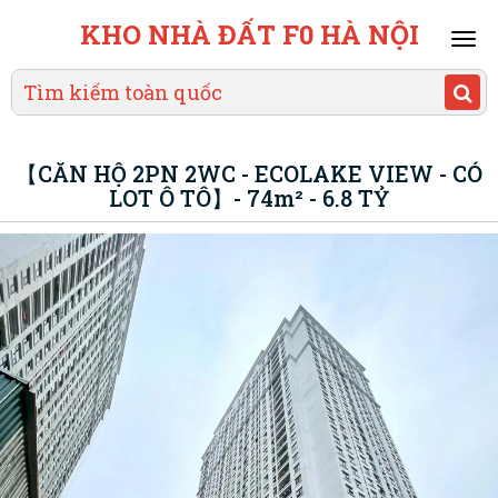
KHO NHÀ ĐẤT F0 HÀ NỘI
Mai
men
【CĂN HỘ 2PN 2WC - ECOLAKE VIEW - CÓ
LOT Ô TÔ】- 74m² - 6.8 TỶ