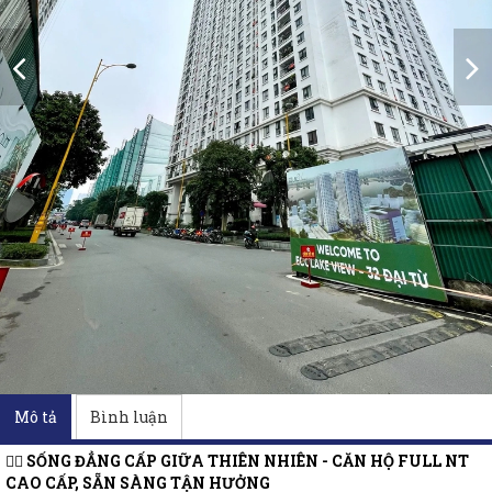
Mô tả
Bình luận
🏊‍♂️
SỐNG ĐẲNG CẤP GIỮA THIÊN NHIÊN - CĂN HỘ FULL NT
CAO CẤP, SẴN SÀNG TẬN HƯỞNG