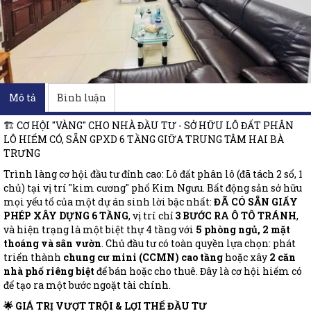
Mô tả
Bình luận
🏗️ CƠ HỘI "VÀNG" CHO NHÀ ĐẦU TƯ - SỞ HỮU LÔ ĐẤT PHÂN
LÔ HIẾM CÓ, SẴN GPXD 6 TẦNG GIỮA TRUNG TÂM HAI BÀ
TRƯNG
Trình làng cơ hội đầu tư đỉnh cao: Lô đất phân lô (đã tách 2 sổ, 1
chủ) tại vị trí "kim cương" phố Kim Ngưu. Bất động sản sở hữu
mọi yếu tố của một dự án sinh lời bậc nhất:
ĐÃ CÓ SẴN GIẤY
PHÉP XÂY DỰNG 6 TẦNG
, vị trí chỉ
3 BƯỚC RA Ô TÔ TRÁNH
,
và hiện trạng là một biệt thự 4 tầng với
5 phòng ngủ, 2 mặt
thoáng và sân vườn
. Chủ đầu tư có toàn quyền lựa chọn: phát
triển thành
chung cư mini (CCMN) cao tầng
hoặc xây
2 căn
nhà phố riêng biệt
để bán hoặc cho thuê. Đây là cơ hội hiếm có
để tạo ra một bước ngoặt tài chính.
🌟 GIÁ TRỊ VƯỢT TRỘI & LỢI THẾ ĐẦU TƯ