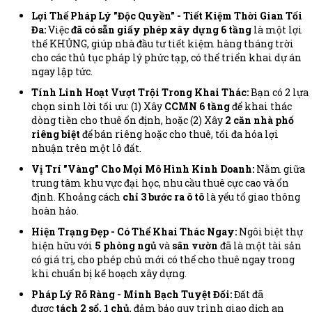
Lợi Thế Pháp Lý "Độc Quyền" - Tiết Kiệm Thời Gian Tối
Đa:
Việc
đã có sẵn giấy phép xây dựng 6 tầng
là một lợi
thế KHỦNG, giúp nhà đầu tư tiết kiệm hàng tháng trời
cho các thủ tục pháp lý phức tạp, có thể triển khai dự án
ngay lập tức.
Tính Linh Hoạt Vượt Trội Trong Khai Thác:
Bạn có 2 lựa
chọn sinh lời tối ưu: (1) Xây
CCMN 6 tầng
để khai thác
dòng tiền cho thuê ổn định, hoặc (2) Xây
2 căn nhà phố
riêng biệt
để bán riêng hoặc cho thuê, tối đa hóa lợi
nhuận trên một lô đất.
Vị Trí "Vàng" Cho Mọi Mô Hình Kinh Doanh:
Nằm giữa
trung tâm khu vực đại học, nhu cầu thuê cực cao và ổn
định. Khoảng cách
chỉ 3 bước ra ô tô
là yếu tố giao thông
hoàn hảo.
Hiện Trạng Đẹp - Có Thể Khai Thác Ngay:
Ngôi biệt thự
hiện hữu với
5 phòng ngủ
và
sân vườn
đã là một tài sản
có giá trị, cho phép chủ mới có thể cho thuê ngay trong
khi chuẩn bị kế hoạch xây dựng.
Pháp Lý Rõ Ràng - Minh Bạch Tuyệt Đối:
Đất đã
được
tách 2 sổ, 1 chủ
, đảm bảo quy trình giao dịch an