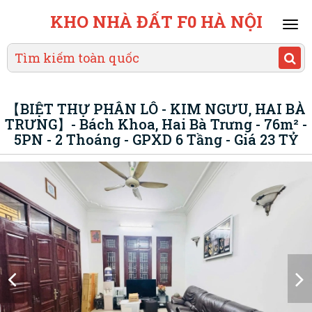
KHO NHÀ ĐẤT F0 HÀ NỘI
Mai
men
【BIỆT THỰ PHÂN LÔ - KIM NGƯU, HAI BÀ
TRƯNG】- Bách Khoa, Hai Bà Trưng - 76m² -
5PN - 2 Thoáng - GPXD 6 Tầng - Giá 23 TỶ