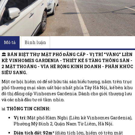
Mô tả
Bình luận
🏛️
BÁN BIỆT THỰ MẶT PHỐ ĐẲNG CẤP - VỊ TRÍ "VÀNG" LIỀN
KỀ VINHOMES GARDENIA - THIẾT KẾ 5 TẦNG THÔNG SÀN -
2 MẶT THOÁNG - VỈA HÈ RỘNG KINH DOANH - PHÂN KHÚC
SIÊU SANG.
Một cơ hội hiếm có để sở hữu tài sản biểu tượng, nằm trên trục
phố thương mại sầm uất bậc nhất phía Tây Hà Nội, kế bên khu
đô thị đẳng cấp Vinhomes Gardenia. Dành cho giới thượng lưu
và các nhà đầu tư có tầm nhìn.
📊
THÔNG TIN CHÍNH:
Vị trí:
Mặt phố Hàm Nghi (Liền kề Vinhomes Gardenia),
Phường Mỹ Đình 2, Quận Nam Từ Liêm, Hà Nội.
Diện tích đất:
92m²
(diện tích lớn, hiếm có trên mặt