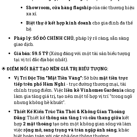
Showroom, cửa hàng flagship
của các thương hiệu
xa xỉ.
Biệt thự ở kết hợp kinh doanh
cho gia đình đa thế
hệ.
Pháp lý:
SỔ ĐỎ CHÍNH CHỦ
, pháp lý rõ ràng, sẵn sàng
giao dịch.
Giá bán: 59.5 TỶ
(Xứng đáng với một tài sản biểu tượng
tại vị trí đắc địa bậc nhất).
🌟
ĐIỂM NỔI BẬT TẠO NÊN GIÁ TRỊ BIỂU TƯỢNG:
Vị Trí Độc Tôn "Mặt Tiền Vàng":
Sở hữu
mặt tiền trực
tiếp trên phố Hàm Nghi
- trục đường thương mại, tài
chính trọng điểm. Việc
liền kề Vinhomes Gardenia
càng
làm gia tăng giá trị, tạo nên một tổ hợp vị trí "trong ngõ
nhưng không hề khuất".
Thiết Kế Kiến Trúc Tân Thời & Không Gian Thoáng
Đãng:
Thiết kế
thông sàn tầng 1
và
cầu thang giữa
kết
hợp
2 mặt thoáng
tạo nên một không gian sống và làm
việc
rộng mở, sang trọng và tràn ngập ánh sáng
, khác
biệt hoàn toàn với các nhà ống thông thường.