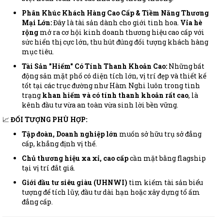
Phân Khúc Khách Hàng Cao Cấp & Tiềm Năng Thương
Mại Lớn:
Đây là tài sản dành cho giới tinh hoa.
Vỉa hè
rộng
mở ra cơ hội kinh doanh thương hiệu cao cấp với
sức hiển thị cực lớn, thu hút đúng đối tượng khách hàng
mục tiêu.
Tài Sản "Hiếm" Có Tính Thanh Khoản Cao:
Những bất
động sản mặt phố có diện tích lớn, vị trí đẹp và thiết kế
tốt tại các trục đường như Hàm Nghi luôn trong tình
trạng
khan hiếm và có tính thanh khoản rất cao
, là
kênh đầu tư vừa an toàn vừa sinh lời bền vững.
📈
ĐỐI TƯỢNG PHÙ HỢP:
Tập đoàn, Doanh nghiệp lớn
muốn sở hữu trụ sở đẳng
cấp, khẳng định vị thế.
Chủ thương hiệu xa xỉ, cao cấp
cần mặt bằng flagship
tại vị trí đắt giá.
Giới đầu tư siêu giàu (UHNWI)
tìm kiếm tài sản biểu
tượng để tích lũy, đầu tư dài hạn hoặc xây dựng tổ ấm
đẳng cấp.