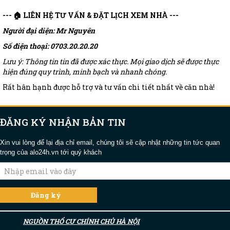
--- 🏠 LIÊN HỆ TƯ VẤN & ĐẶT LỊCH XEM NHÀ ---
Người đại diện: Mr Nguyên
Số điện thoại: 0703.20.20.20
Lưu ý: Thông tin tin đã được xác thực. Mọi giao dịch sẽ được thực
hiện đúng quy trình, minh bạch và nhanh chóng.
Rất hân hạnh được hỗ trợ và tư vấn chi tiết nhất về căn nhà!
ĐĂNG KÝ NHẬN BẢN TIN
Xin vui lòng để lại địa chỉ email, chúng tôi sẽ cập nhật những tin tức quan
trọng của alo24h.vn tới quý khách
NGUỒN THỔ CƯ CHÍNH CHỦ HÀ NỘI