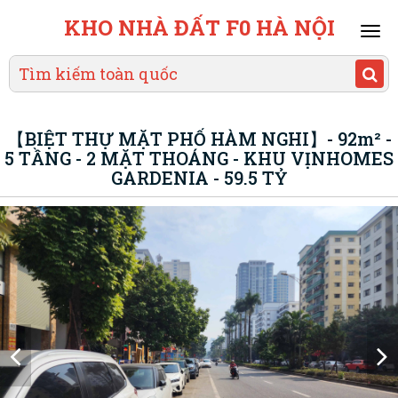
KHO NHÀ ĐẤT F0 HÀ NỘI
Mai
men
【BIỆT THỰ MẶT PHỐ HÀM NGHI】- 92m² -
5 TẦNG - 2 MẶT THOÁNG - KHU VỊNHOMES
GARDENIA - 59.5 TỶ