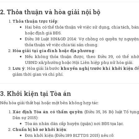
2. Thỏa thuận và hòa giải nội bộ
Thỏa thuận trực tiếp
:
Hai bên có thể thỏa thuận về việc sử dụng, chia tách, bán
hoặc định giá BĐS.
Điều 38 Luật HN&GĐ 2014: Vợ chồng có quyền tự nguyện
thỏa thuận về việc chia tài sản chung.
Hòa giải tại gia đình hoặc địa phương
:
Nếu không thỏa thuận được, theo Điều 39, có thể nhờ
UBND xã/phường hoặc Hội Liên hiệp phụ nữ hòa giải.
Lưu ý
: Hòa giải là bước
khuyến nghị trước khi khởi kiện
để
giảm thời gian và chi phí.
3. Khởi kiện tại Tòa án
Nếu hòa giải thất bại hoặc một bên không hợp tác:
Xác định Tòa án có thẩm quyền
(Điều 35, 36 Bộ luật Tố tụn
Dân sự 2015):
Tòa án nhân dân cấp huyện (quận) nơi BĐS tọa lạc.
Chuẩn bị hồ sơ khởi kiện
:
Đơn khởi kiện (Điều 189 BLTTDS 2015) nêu rõ: