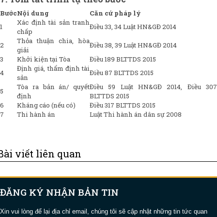
Bước
Nội dung
Căn cứ pháp lý
Xác định tài sản tranh
1
Điều 33, 34 Luật HN&GĐ 2014
chấp
Thỏa thuận chia, hòa
2
Điều 38, 39 Luật HN&GĐ 2014
giải
3
Khởi kiện tại Tòa
Điều 189 BLTTDS 2015
Định giá, thẩm định tài
4
Điều 87 BLTTDS 2015
sản
Tòa ra bản án/ quyết
Điều 59 Luật HN&GĐ 2014, Điều 307
5
định
BLTTDS 2015
6
Kháng cáo (nếu có)
Điều 317 BLTTDS 2015
7
Thi hành án
Luật Thi hành án dân sự 2008
Bài viết liên quan
ĐĂNG KÝ NHẬN BẢN TIN
Xin vui lòng để lại địa chỉ email, chúng tôi sẽ cập nhật những tin tức quan