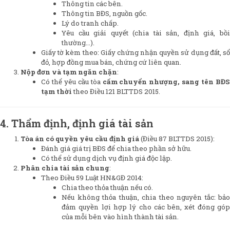
Thông tin các bên.
Thông tin BĐS, nguồn gốc.
Lý do tranh chấp.
Yêu cầu giải quyết (chia tài sản, định giá, bồi
thường…).
Giấy tờ kèm theo: Giấy chứng nhận quyền sử dụng đất, sổ
đỏ, hợp đồng mua bán, chứng cứ liên quan.
Nộp đơn và tạm ngăn chặn
:
Có thể yêu cầu tòa
cấm chuyển nhượng, sang tên BĐS
tạm thời
theo Điều 121 BLTTDS 2015.
4. Thẩm định, định giá tài sản
Tòa án có quyền yêu cầu định giá
(Điều 87 BLTTDS 2015):
Đánh giá giá trị BĐS để chia theo phần sở hữu.
Có thể sử dụng dịch vụ định giá độc lập.
Phân chia tài sản chung
:
Theo Điều 59 Luật HN&GĐ 2014:
Chia theo thỏa thuận nếu có.
Nếu không thỏa thuận, chia theo nguyên tắc: bảo
đảm quyền lợi hợp lý cho các bên, xét đóng góp
của mỗi bên vào hình thành tài sản.