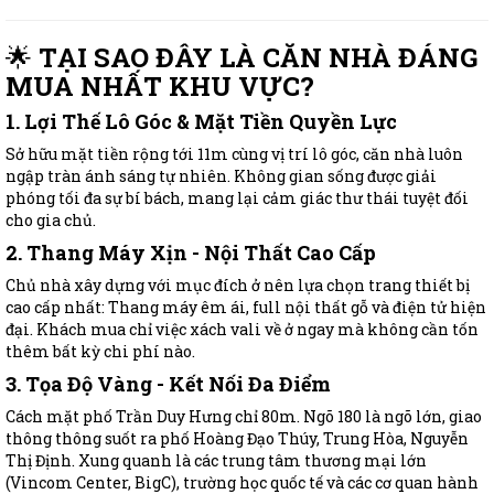
🌟
TẠI SAO ĐÂY LÀ CĂN NHÀ ĐÁNG
MUA NHẤT KHU VỰC?
1. Lợi Thế Lô Góc & Mặt Tiền Quyền Lực
Sở hữu mặt tiền rộng tới 11m cùng vị trí lô góc, căn nhà luôn
ngập tràn ánh sáng tự nhiên. Không gian sống được giải
phóng tối đa sự bí bách, mang lại cảm giác thư thái tuyệt đối
cho gia chủ.
2. Thang Máy Xịn - Nội Thất Cao Cấp
Chủ nhà xây dựng với mục đích ở nên lựa chọn trang thiết bị
cao cấp nhất: Thang máy êm ái, full nội thất gỗ và điện tử hiện
đại. Khách mua chỉ việc xách vali về ở ngay mà không cần tốn
thêm bất kỳ chi phí nào.
3. Tọa Độ Vàng - Kết Nối Đa Điểm
Cách mặt phố Trần Duy Hưng chỉ 80m. Ngõ 180 là ngõ lớn, giao
thông thông suốt ra phố Hoàng Đạo Thúy, Trung Hòa, Nguyễn
Thị Định. Xung quanh là các trung tâm thương mại lớn
(Vincom Center, BigC), trường học quốc tế và các cơ quan hành