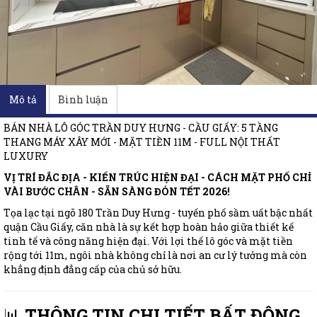
Mô tả
Bình luận
BÁN NHÀ LÔ GÓC TRẦN DUY HƯNG - CẦU GIẤY: 5 TẦNG
THANG MÁY XÂY MỚI - MẶT TIỀN 11M - FULL NỘI THẤT
LUXURY
VỊ TRÍ ĐẮC ĐỊA - KIẾN TRÚC HIỆN ĐẠI - CÁCH MẶT PHỐ CHỈ
VÀI BƯỚC CHÂN - SẴN SÀNG ĐÓN TẾT 2026!
Tọa lạc tại ngõ 180 Trần Duy Hưng - tuyến phố sầm uất bậc nhất
quận Cầu Giấy, căn nhà là sự kết hợp hoàn hảo giữa thiết kế
tinh tế và công năng hiện đại. Với lợi thế lô góc và mặt tiền
rộng tới 11m, ngôi nhà không chỉ là nơi an cư lý tưởng mà còn
khẳng định đẳng cấp của chủ sở hữu.
📊
THÔNG TIN CHI TIẾT BẤT ĐỘNG