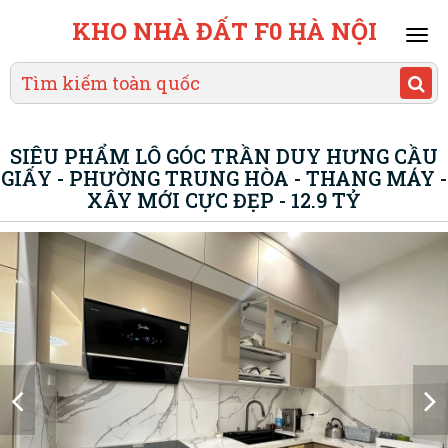
KHO NHÀ ĐẤT F0 HÀ NỘI
Mai
men
SIÊU PHẨM LÔ GÓC TRẦN DUY HƯNG CẦU
GIẤY - PHƯỜNG TRUNG HÒA - THANG MÁY -
XÂY MỚI CỰC ĐẸP - 12.9 TỶ