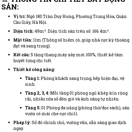
SẢN:
Vị trí:
Ngõ 180 Trần Duy Hưng, Phường Trung Hòa, Quận
Cầu Giấy, Hà Nội.
Diện tích:
49m². Diện tích sàn trên sổ: 166.4m².
Mặt tiền:
11m (Thông số hiếm có, giúp nhà cực kỳ thoáng
đạt và sang trọng).
Kết cấu:
5 tầng thang máy xây mới 100%, thiết kế tâm
huyết từng chi tiết.
Thiết kế công năng:
Tầng 1:
Phòng khách sang trọng, bếp hiện đại, vệ
sinh.
Tầng 2, 3, 4:
Mỗi tầng 01 phòng ngủ khép kín rộng
rãi, nhiều cửa sổ đón gió và ánh sáng tự nhiên.
Tầng 5:
01 Phòng đa năng (phòng thờ/đọc sách), sân
vườn có mái che cực chill.
Pháp lý:
Sổ đỏ chính chủ, vuông vắn, sẵn sàng giao dịch
ngay.