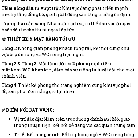
Tiềm năng đầu tư vượt trội:
Khu vực đang phát triển mạnh
mẽ, hạ tầng đồng bộ, giá trị bất động sản tăng trưởng ổn định.
Trạng thái sẵn sàng:
Nhà mới, sạch sẽ, có thể dọn vào ở ngay
hoặc đầu tư cho thuai ngay lập tức.
🎨 THIẾT KẾ & MẶT BẰNG TỐI ƯU:
Tầng 1:
Không gian phòng khách rộng rãi, kết nối cùng khu
vực bếp ăn sáng và WC riêng tiện nghi.
Tầng 2 & Tầng 3:
Mỗi tầng đều có
2 phòng ngủ riêng
biệt
kèm
WC khép kín
, đảm bảo sự riêng tư tuyệt đối cho mọi
thành viên.
Tầng 4:
Thiết kế phòng thờ trang nghiêm cùng khu vực phơi
đồ, sân phơi đón nắng gió tự nhiên.
✅ ĐIỂM NỔI BẬT VÀNG:
Vị trí đắc địa:
Nằm trên trục đường chính Đại Mỗ, giao
thông thuận tiện, kết nối dễ dàng với các quận trung tâm.
Thiết kế thông minh:
Bố trí phòng ngủ + WC riêng từng