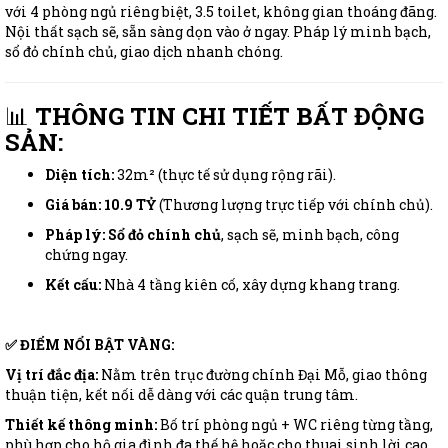
với 4 phòng ngủ riêng biệt, 3.5 toilet, không gian thoáng đãng.
Nội thất sạch sẽ, sẵn sàng dọn vào ở ngay. Pháp lý minh bạch,
sổ đỏ chính chủ, giao dịch nhanh chóng.
📊
THÔNG TIN CHI TIẾT BẤT ĐỘNG
SẢN:
Diện tích:
32m² (thực tế sử dụng rộng rãi).
Giá bán:
10.9 TỶ
(Thương lượng trực tiếp với chính chủ).
Pháp lý:
Sổ đỏ chính chủ
, sạch sẽ, minh bạch, công
chứng ngay.
Kết cấu:
Nhà 4 tầng kiên cố, xây dựng khang trang.
✅ ĐIỂM NỔI BẬT VÀNG:
Vị trí đắc địa:
Nằm trên trục đường chính Đại Mỗ, giao thông
thuận tiện, kết nối dễ dàng với các quận trung tâm.
Thiết kế thông minh:
Bố trí phòng ngủ + WC riêng từng tầng,
phù hợp cho hộ gia đình đa thế hệ hoặc cho thuai sinh lời cao.