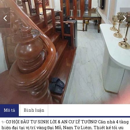
Mô tả
Bình luận
✨ CƠ HỘI ĐẦU TƯ SINH LỜI & AN CƯ LÝ TƯỞNG! Căn nhà 4 tầng
hiện đại tại vị trí vàng Đại Mỗ, Nam Từ Liêm. Thiết kế tối ưu