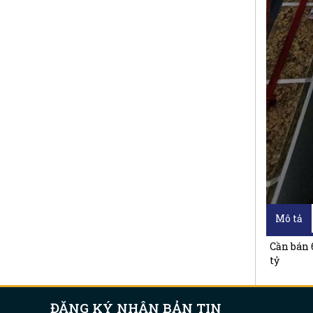
Mô tả
Cần bán 
tỷ
ĐĂNG KÝ NHẬN BẢN TIN