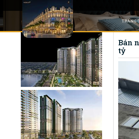
TRANG 
Bán nh
tỷ