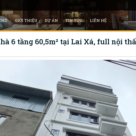
CHỦ
GIỚI THIỆU
DỰ ÁN
TIN TỨC
LIÊN HỆ
à 6 tầng 60,5m² tại Lai Xá, full nội thấ