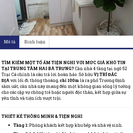
Mô tả
Bình luận
TÌM KIẾM MỘT TỔ ẤM TIỆN NGHI VỚI MỨC GIÁ KHÓ TIN
TẠI TRUNG TÂM HAI BÀ TRƯNG?
Căn nhà 4 tầng tại ngõ 52
Trại Cá chính là câu trả lời hoàn hảo. Sở hữu
VỊ TRÍ ĐẮC
ĐỊA
với lối đi thông thoáng,
chỉ 100m
là ra phố Trương Định
sầm uất, căn nhà này mang đến một không gian sống lý tưởng
cho các cặp vợ chồng trẻ hoặc người độc thân, kết hợp giữa sự
yên tĩnh và tiện ích vượt trội.
THIẾT KẾ THÔNG MINH & TIỆN NGHI
Tầng 1:
Phòng khách kết hợp khu bếp và nhà vệ sinh.