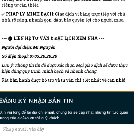
riêng tư cần thiết.
✅
PHÁP LÝ MINH BẠCH:
Giao dịch vi bằng trực tiếp với chủ
nhà, rõ ràng, nhanh gọn, đảm bảo quyền lợi cho người mua.
--- 🏠 LIÊN HỆ TƯ VẤN & ĐẶT LỊCH XEM NHÀ ---
Người đại diện: Mr Nguyên
Số điện thoại: 0703.20.20.20
Lưu ý: Thông tin tin đã được xác thực. Mọi giao dịch sẽ được thực
hiện đúng quy trình, minh bạch và nhanh chóng.
Rất hân hạnh được hỗ trợ và tư vấn chi tiết nhất về căn nhà!
ĐĂNG KÝ NHẬN BẢN TIN
Xin vui lòng để lại địa chỉ email, chúng tôi sẽ cập nhật những tin tức quan
trọng của alo24h.vn tới quý khách