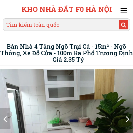
KHO NHÀ ĐẤT F0 HÀ NỘI
Mai
men
Bán Nhà 4 Tầng Ngõ Trại Cá - 15m² - Ngõ
Thông, Xe Đỗ Cửa - 100m Ra Phố Trương Định
- Giá 2.35 Tỷ