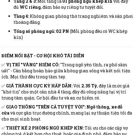
Tầng 2 & 3:
Mỗi tầng là
01 phòng ngủ khép kín
với đầy
đủ
WC riêng
, đảm bảo sự riêng tư tuyệt đối.
Tầng 4:
Không gian phòng thờ trang nghiêm và sân phơi
thoáng đãng.
Tổng số phòng ngủ:
02 PN
(Mỗi phòng đều có WC khép
kín)
ĐIỂM NỔI BẬT - CƠ HỘI KHÓ TÁI DIỄN
✅
VỊ TRÍ "VÀNG" HIẾM CÓ:
"Trong ngõ yên tĩnh, ra phố sầm
uất" - Cân bằng hoàn hảo giữa không gian sống và kết nối tiện
ích. Mọi thứ đều trong tầm tay.
✅
GIÁ THÀNH CỰC KỲ HẤP DẪN:
Với
2.35 Tỷ
, đây là mức giá
"khó tin" cho một căn nhà 4 tầng, đầy đủ công năng tại vị trí
trung tâm quận. Cơ hội đầu tư và an cư hiếm có.
✅
GIAO THÔNG "TRÊN CẢ TUYỆT VỜI":
Ngõ thông, xe đỗ
cửa
và cực gần trục đường chính, mang lại sự thuận tiện tối đa
cho mọi sinh hoạt.
✅
THIẾT KẾ 2 PHÒNG NGỦ KHÉP KÍN:
Tối ưu cho các cặp vợ
chồng trẻ, ở kết hợp cho thuê, hoặc gia đình nhỏ, đảm bảo sự