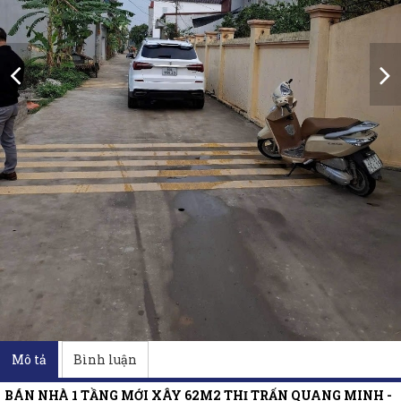
Mô tả
Bình luận
BÁN NHÀ 1 TẦNG MỚI XÂY 62M2 THỊ TRẤN QUANG MINH -