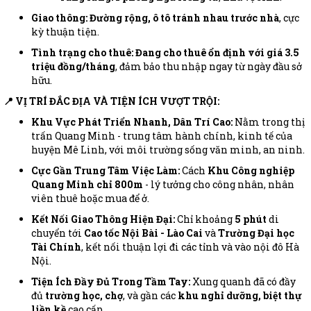
Giao thông:
Đường rộng, ô tô tránh nhau trước nhà
, cực
kỳ thuận tiện.
Tình trạng cho thuê:
Đang cho thuê ổn định với giá 3.5
triệu đồng/tháng
, đảm bảo thu nhập ngay từ ngày đầu sở
hữu.
📍 VỊ TRÍ ĐẮC ĐỊA VÀ TIỆN ÍCH VƯỢT TRỘI:
Khu Vực Phát Triển Nhanh, Dân Trí Cao:
Nằm trong thị
trấn Quang Minh - trung tâm hành chính, kinh tế của
huyện Mê Linh, với môi trường sống văn minh, an ninh.
Cực Gần Trung Tâm Việc Làm:
Cách
Khu Công nghiệp
Quang Minh chỉ 800m
- lý tưởng cho công nhân, nhân
viên thuê hoặc mua để ở.
Kết Nối Giao Thông Hiện Đại:
Chỉ khoảng
5 phút
di
chuyển tới
Cao tốc Nội Bài - Lào Cai
và
Trường Đại học
Tài Chính
, kết nối thuận lợi đi các tỉnh và vào nội đô Hà
Nội.
Tiện Ích Đầy Đủ Trong Tầm Tay:
Xung quanh đã có đầy
đủ
trường học, chợ
, và gần các
khu nghỉ dưỡng, biệt thự
liền kề
cao cấp.