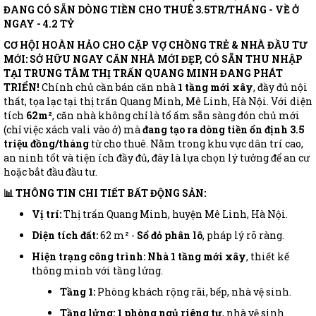
ĐANG CÓ SẴN DÒNG TIỀN CHO THUÊ 3.5TR/THÁNG - VỀ Ở
NGAY - 4.2 TỶ
CƠ HỘI HOÀN HẢO CHO CẶP VỢ CHỒNG TRẺ & NHÀ ĐẦU TƯ
MỚI: SỞ HỮU NGAY CĂN NHÀ MỚI ĐẸP, CÓ SẴN THU NHẬP
TẠI TRUNG TÂM THỊ TRẤN QUANG MINH ĐANG PHÁT
TRIỂN!
Chính chủ cần bán căn nhà
1 tầng mới xây
, đầy đủ nội
thất, tọa lạc tại thị trấn Quang Minh, Mê Linh, Hà Nội. Với diện
tích
62m²
, căn nhà không chỉ là tổ ấm sẵn sàng đón chủ mới
(chỉ việc xách vali vào ở) mà
đang tạo ra dòng tiền ổn định 3.5
triệu đồng/tháng
từ cho thuê. Nằm trong khu vực dân trí cao,
an ninh tốt và tiện ích đầy đủ, đây là lựa chọn lý tưởng để an cư
hoặc bắt đầu đầu tư.
📊 THÔNG TIN CHI TIẾT BẤT ĐỘNG SẢN:
Vị trí:
Thị trấn Quang Minh, huyện Mê Linh, Hà Nội.
Diện tích đất:
62 m² -
Sổ đỏ phân lô
, pháp lý rõ ràng.
Hiện trạng công trình:
Nhà 1 tầng mới xây
, thiết kế
thông minh với tầng lửng.
Tầng 1:
Phòng khách rộng rãi, bếp, nhà vệ sinh.
Tầng lửng:
1 phòng ngủ riêng tư
, nhà vệ sinh.