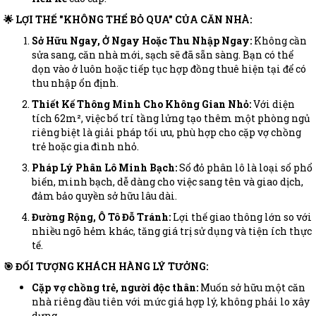
🌟 LỢI THẾ "KHÔNG THỂ BỎ QUA" CỦA CĂN NHÀ:
Sở Hữu Ngay, Ở Ngay Hoặc Thu Nhập Ngay:
Không cần
sửa sang, căn nhà mới, sạch sẽ đã sẵn sàng. Bạn có thể
dọn vào ở luôn hoặc tiếp tục hợp đồng thuê hiện tại để có
thu nhập ổn định.
Thiết Kế Thông Minh Cho Không Gian Nhỏ:
Với diện
tích 62m², việc bố trí tầng lửng tạo thêm một phòng ngủ
riêng biệt là giải pháp tối ưu, phù hợp cho cặp vợ chồng
trẻ hoặc gia đình nhỏ.
Pháp Lý Phân Lô Minh Bạch:
Sổ đỏ phân lô là loại sổ phổ
biến, minh bạch, dễ dàng cho việc sang tên và giao dịch,
đảm bảo quyền sở hữu lâu dài.
Đường Rộng, Ô Tô Đỗ Tránh:
Lợi thế giao thông lớn so với
nhiều ngõ hẻm khác, tăng giá trị sử dụng và tiện ích thực
tế.
🎯 ĐỐI TƯỢNG KHÁCH HÀNG LÝ TƯỞNG:
Cặp vợ chồng trẻ, người độc thân:
Muốn sở hữu một căn
nhà riêng đầu tiên với mức giá hợp lý, không phải lo xây
dựng.