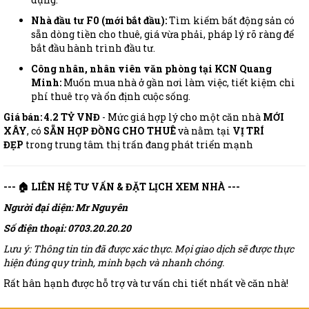
Nhà đầu tư F0 (mới bắt đầu):
Tìm kiếm bất động sản có
sẵn dòng tiền cho thuê, giá vừa phải, pháp lý rõ ràng để
bắt đầu hành trình đầu tư.
Công nhân, nhân viên văn phòng tại KCN Quang
Minh:
Muốn mua nhà ở gần nơi làm việc, tiết kiệm chi
phí thuê trọ và ổn định cuộc sống.
Giá bán: 4.2 TỶ VNĐ
- Mức giá hợp lý cho một căn nhà
MỚI
XÂY
, có
SẴN HỢP ĐỒNG CHO THUÊ
và nằm tại
VỊ TRÍ
ĐẸP
trong trung tâm thị trấn đang phát triển mạnh
--- 🏠 LIÊN HỆ TƯ VẤN & ĐẶT LỊCH XEM NHÀ ---
Người đại diện: Mr Nguyên
Số điện thoại: 0703.20.20.20
Lưu ý: Thông tin tin đã được xác thực. Mọi giao dịch sẽ được thực
hiện đúng quy trình, minh bạch và nhanh chóng.
Rất hân hạnh được hỗ trợ và tư vấn chi tiết nhất về căn nhà!