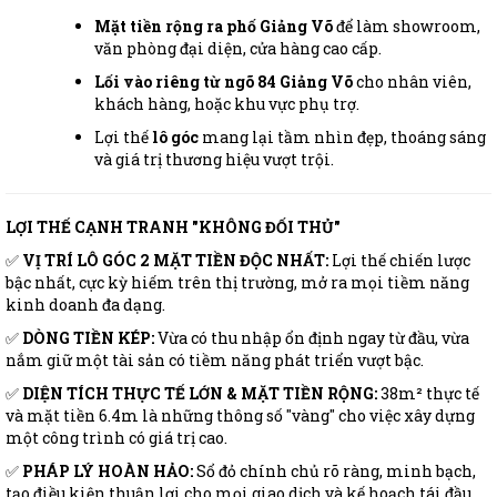
Mặt tiền rộng ra phố Giảng Võ
để làm showroom,
văn phòng đại diện, cửa hàng cao cấp.
Lối vào riêng từ ngõ 84 Giảng Võ
cho nhân viên,
khách hàng, hoặc khu vực phụ trợ.
Lợi thế
lô góc
mang lại tầm nhìn đẹp, thoáng sáng
và giá trị thương hiệu vượt trội.
LỢI THẾ CẠNH TRANH "KHÔNG ĐỐI THỦ"
✅
VỊ TRÍ LÔ GÓC 2 MẶT TIỀN ĐỘC NHẤT:
Lợi thế chiến lược
bậc nhất, cực kỳ hiếm trên thị trường, mở ra mọi tiềm năng
kinh doanh đa dạng.
✅
DÒNG TIỀN KÉP:
Vừa có thu nhập ổn định ngay từ đầu, vừa
nắm giữ một tài sản có tiềm năng phát triển vượt bậc.
✅
DIỆN TÍCH THỰC TẾ LỚN & MẶT TIỀN RỘNG:
38m² thực tế
và mặt tiền 6.4m là những thông số "vàng" cho việc xây dựng
một công trình có giá trị cao.
✅
PHÁP LÝ HOÀN HẢO:
Sổ đỏ chính chủ rõ ràng, minh bạch,
tạo điều kiện thuận lợi cho mọi giao dịch và kế hoạch tái đầu