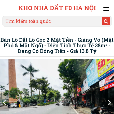
KHO NHÀ ĐẤT F0 HÀ NỘI
Mai
men
Bán Lô Đất Lô Góc 2 Mặt Tiền - Giảng Võ (Mặt
Phố & Mặt Ngõ) - Diện Tích Thực Tế 38m² -
Đang Có Dòng Tiền - Giá 13.8 Tỷ