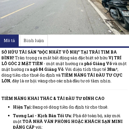
Mô tả
Bình luận
SỞ HỮU TÀI SẢN "ĐỘC NHẤT VÔ NHỊ" TẠI TRÁI TIM BA
ĐÌNH!
Trân trọng ra mắt bất động sản đặc biệt sở hữu
VỊ TRÍ
LÔ GÓC 2 MẶT TIỀN
- một mặt hướng ra
phố Giảng Võ
và một
mặt hướng ra
ngõ 84 Giảng Võ
. Với diện tích thực tế
38m²
,
dòng tiền cho thuê ổn định và
TIỀM NĂNG TÁI ĐẦU TƯ CỰC
LỚN
, đây là cơ hội vàng cho các nhà đầu tư có tầm nhìn.
TIỀM NĂNG KHAI THÁC & TÁI ĐẦU TƯ ĐỈNH CAO
Hiện Tại:
Đang có dòng tiền ổn định từ cho thuê.
Tương Lai - Kịch Bản Tối Ưu:
Phá dỡ toàn bộ, xây mới
một
TOÀ NHÀ VĂN PHÒNG HOẶC KHÁCH SẠN MINI
ĐẲNG CẤP
với: