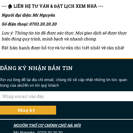
--- 🏠 LIÊN HỆ TƯ VẤN & ĐẶT LỊCH XEM NHÀ ---
Người đại diện: Mr Nguyên
Số điện thoại: 0703.20.20.20
Lưu ý: Thông tin tin đã được xác thực. Mọi giao dịch sẽ được thực
hiện đúng quy trình, minh bạch và nhanh chóng.
Rất hân hạnh được hỗ trợ và tư vấn chi tiết nhất về căn nhà!
ĐĂNG KÝ NHẬN BẢN TIN
Xin vui lòng để lại địa chỉ email, chúng tôi sẽ cập nhật những tin tức quan
trọng của alo24h.vn tới quý khách
NGUỒN THỔ CƯ CHÍNH CHỦ HÀ NỘI
Mr Nguyên : 0703.20.20.20