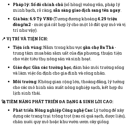
Pháp lý:
Sổ đỏ chính chủ
(sổ hồng) vuông vắn, pháp lý
minh bạch, rõ ràng,
sẵn sàng giao dịch sang tên ngay
.
Giá bán:
6.9 Tỷ VNĐ
(Tương đương khoảng
4.29 triệu
đồng/m2
- mức giá rất hợp lý cho một lô đất quy mô và vị
trí như vậy).
📍 VỊ TRÍ VÀ TIỆN ÍCH:
Tiện ích vùng:
Nằm trong khu vực
gần chợ Ba Thá
-
trung tâm mua bán sầm uất của địa phương, thuận tiện
cho việc tiêu thụ nông sản và sinh hoạt.
Giáo dục:
Gần các trường học
, đảm bảo môi trường sống
và làm việc ổn định cho gia đình và công nhân.
Môi trường:
Không gian rộng lớn, thoáng đãng, lý tưởng
cho các mô hình sản xuất nông nghiệp sạch, kết hợp du
lịch sinh thái.
🚀 TIỀM NĂNG PHÁT TRIỂN ĐA DẠNG & SINH LỜI CAO:
Phát triển Nông nghiệp Công nghệ Cao:
Lý tưởng để xây
dựng các trang trại trồng trọt (rau củ quả sạch, dược liệu),
chăn nuôi quy mô hoặc khu vườn ươm cây giống.