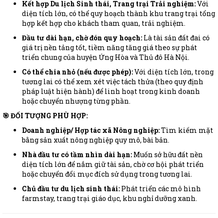
Kết hợp Du lịch Sinh thái, Trang trại Trải nghiệm:
Với
diện tích lớn, có thể quy hoạch thành khu trang trại tổng
hợp kết hợp cho khách tham quan, trải nghiệm.
Đầu tư dài hạn, chờ đón quy hoạch:
Là tài sản đất đai có
giá trị nền tảng tốt, tiềm năng tăng giá theo sự phát
triển chung của huyện Ứng Hòa và Thủ đô Hà Nội.
Có thể chia nhỏ (nếu được phép):
Với diện tích lớn, trong
tương lai có thể xem xét việc tách thửa (theo quy định
pháp luật hiện hành) để linh hoạt trong kinh doanh
hoặc chuyển nhượng từng phần.
🎯 ĐỐI TƯỢNG PHÙ HỢP:
Doanh nghiệp/ Hợp tác xã Nông nghiệp:
Tìm kiếm mặt
bằng sản xuất nông nghiệp quy mô, bài bản.
Nhà đầu tư có tầm nhìn dài hạn:
Muốn sở hữu đất nền
diện tích lớn để nắm giữ tài sản, chờ cơ hội phát triển
hoặc chuyển đổi mục đích sử dụng trong tương lai.
Chủ đầu tư du lịch sinh thái:
Phát triển các mô hình
farmstay, trang trại giáo dục, khu nghỉ dưỡng xanh.