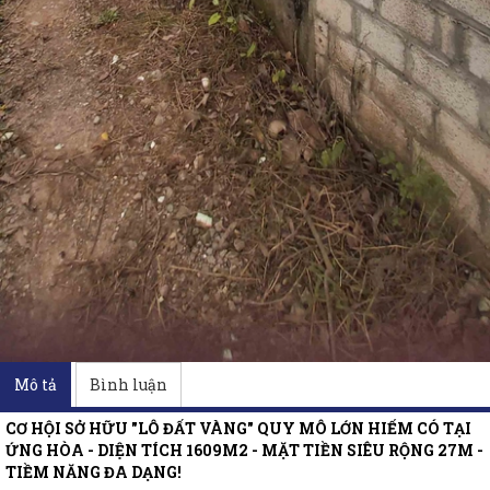
Mô tả
Bình luận
CƠ HỘI SỞ HỮU "LÔ ĐẤT VÀNG" QUY MÔ LỚN HIẾM CÓ TẠI
ỨNG HÒA - DIỆN TÍCH 1609M2 - MẶT TIỀN SIÊU RỘNG 27M -
TIỀM NĂNG ĐA DẠNG!