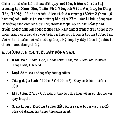
Chính chủ cần bán thửa đất
quy mô lớn, hiếm có trên thị
trường
tại
Xóm Dộc, Thôn Phù Yên, xã Viên An, huyện Ứng
Hòa, Hà Nội
. Lô đất sở hữu diện tích
ấn tượng 1609m2 (hơn 1,6
héc-ta)
với
mặt tiền cực rộng lên đến 27m
. Đây là bất động sản
lý tưởng cho các nhà đầu tư, doanh nghiệp có nhu cầu phát
triển nông nghiệp công nghệ cao, xây dựng trang trại tổng hợp
hoặc nắm giữ lâu dài với tiềm năng quy hoạch trong tương lai.
Với vị trí thuận lợi và mức giá cực kỳ hợp lý, đây là cơ hội đầu tư
chiến lược đáng chú ý.
📊 THÔNG TIN CHI TIẾT BẤT ĐỘNG SẢN:
Khu vực:
Xóm Dộc, Thôn Phù Yên, xã Viên An, huyện
Ứng Hòa, Hà Nội.
Loại đất:
Đất trồng cây hàng năm.
Tổng diện tích:
1609m² (1.609 m²) - Quy mô lớn, hiếm
gặp.
Mặt tiền:
27m - Cực rộng, tạo lợi thế lớn về giao thông và
quy hoạch.
Giao thông:
Đường trước đất rộng rãi, ô tô ra vào và đỗ
cửa dễ dàng
, hạ tầng thoáng mát.