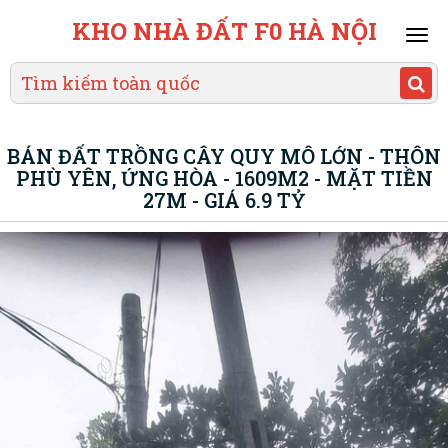
KHO NHÀ ĐẤT F0 HÀ NỘI
Mai
men
BÁN ĐẤT TRỒNG CÂY QUY MÔ LỚN - THÔN
PHÙ YÊN, ỨNG HÒA - 1609M2 - MẶT TIỀN
27M - GIÁ 6.9 TỶ