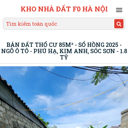
KHO NHÀ ĐẤT F0 HÀ NỘI
Mai
men
BÁN ĐẤT THỔ CƯ 85M² - SỔ HỒNG 2025 -
NGÕ Ô TÔ - PHÚ HẠ, KIM ANH, SÓC SƠN - 1.8
TỶ