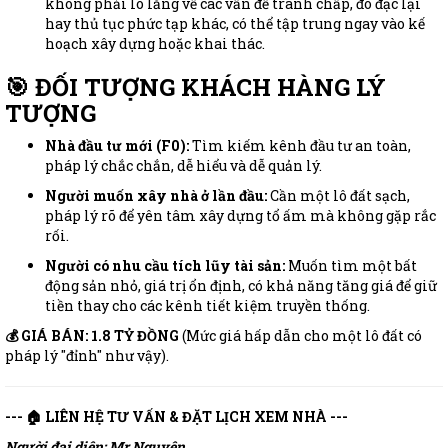
không phải lo lắng về các vấn đề tranh chấp, đo đạc lại
hay thủ tục phức tạp khác, có thể tập trung ngay vào kế
hoạch xây dựng hoặc khai thác.
🎯 ĐỐI TƯỢNG KHÁCH HÀNG LÝ
TƯỢNG
Nhà đầu tư mới (F0):
Tìm kiếm kênh đầu tư an toàn,
pháp lý chắc chắn, dễ hiểu và dễ quản lý.
Người muốn xây nhà ở lần đầu:
Cần một lô đất sạch,
pháp lý rõ để yên tâm xây dựng tổ ấm mà không gặp rắc
rối.
Người có nhu cầu tích lũy tài sản:
Muốn tìm một bất
động sản nhỏ, giá trị ổn định, có khả năng tăng giá để giữ
tiền thay cho các kênh tiết kiệm truyền thống.
💰 GIÁ BÁN: 1.8 TỶ ĐỒNG
(Mức giá hấp dẫn cho một lô đất có
pháp lý "đỉnh" như vậy).
--- 🏠 LIÊN HỆ TƯ VẤN & ĐẶT LỊCH XEM NHÀ ---
Người đại diện: Mr Nguyên