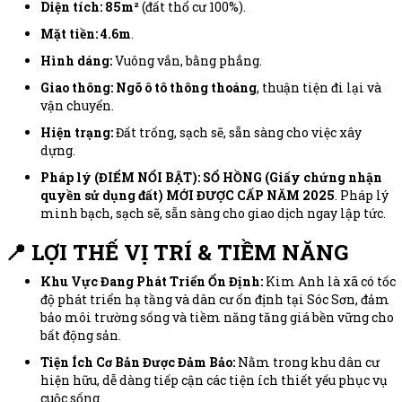
Diện tích:
85m²
(đất thổ cư 100%).
Mặt tiền:
4.6m
.
Hình dáng:
Vuông vắn, bằng phẳng.
Giao thông:
Ngõ ô tô thông thoáng
, thuận tiện đi lại và
vận chuyển.
Hiện trạng:
Đất trống, sạch sẽ, sẵn sàng cho việc xây
dựng.
Pháp lý (ĐIỂM NỔI BẬT):
SỔ HỒNG (Giấy chứng nhận
quyền sử dụng đất) MỚI ĐƯỢC CẤP NĂM 2025
. Pháp lý
minh bạch, sạch sẽ, sẵn sàng cho giao dịch ngay lập tức.
📍 LỢI THẾ VỊ TRÍ & TIỀM NĂNG
Khu Vực Đang Phát Triển Ổn Định:
Kim Anh là xã có tốc
độ phát triển hạ tầng và dân cư ổn định tại Sóc Sơn, đảm
bảo môi trường sống và tiềm năng tăng giá bền vững cho
bất động sản.
Tiện Ích Cơ Bản Được Đảm Bảo:
Nằm trong khu dân cư
hiện hữu, dễ dàng tiếp cận các tiện ích thiết yếu phục vụ
cuộc sống.