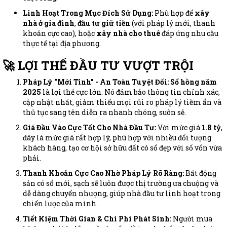
Linh Hoạt Trong Mục Đích Sử Dụng:
Phù hợp để
xây
nhà ở gia đình
,
đầu tư giữ tiền
(với pháp lý mới, thanh
khoản cực cao), hoặc
xây nhà cho thuê
đáp ứng nhu cầu
thực tế tại địa phương.
🚀 LỢI THẾ ĐẦU TƯ VƯỢT TRỘI
Pháp Lý "Mới Tinh" - An Toàn Tuyệt Đối:
Sổ hồng năm
2025
là lợi thế cực lớn. Nó đảm bảo thông tin chính xác,
cập nhật nhất, giảm thiểu mọi rủi ro pháp lý tiềm ẩn và
thủ tục sang tên diễn ra nhanh chóng, suôn sẻ.
Giá Đầu Vào Cực Tốt Cho Nhà Đầu Tư:
Với mức giá
1.8 tỷ
,
đây là mức giá rất hợp lý, phù hợp với nhiều đối tượng
khách hàng, tạo cơ hội sở hữu đất có sổ đẹp với số vốn vừa
phải.
Thanh Khoản Cực Cao Nhờ Pháp Lý Rõ Ràng:
Bất động
sản có sổ mới, sạch sẽ luôn được thị trường ưa chuộng và
dễ dàng chuyển nhượng, giúp nhà đầu tư linh hoạt trong
chiến lược của mình.
Tiết Kiệm Thời Gian & Chi Phí Phát Sinh:
Người mua