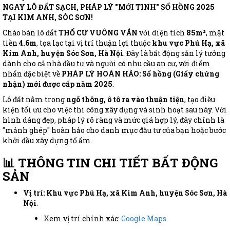
NGAY LÔ ĐẤT SẠCH, PHÁP LÝ "MỚI TINH" SỔ HỒNG 2025
TẠI KIM ANH, SÓC SƠN!
Chào bán lô đất
THỔ CƯ VUÔNG VẮN
với diện tích
85m²
, mặt
tiền
4.6m
, tọa lạc tại vị trí thuận lợi thuộc
khu vực Phú Hạ, xã
Kim Anh, huyện Sóc Sơn, Hà Nội
. Đây là bất động sản lý tưởng
dành cho cả nhà đầu tư và người có nhu cầu an cư, với điểm
nhấn đặc biệt về
PHÁP LÝ HOÀN HẢO: Sổ hồng (Giấy chứng
nhận) mới được cấp năm 2025
.
Lô đất nằm trong
ngõ thông, ô tô ra vào thuận tiện
, tạo điều
kiện tối ưu cho việc thi công xây dựng và sinh hoạt sau này. Với
hình dáng đẹp, pháp lý rõ ràng và mức giá hợp lý, đây chính là
"mảnh ghép" hoàn hảo cho danh mục đầu tư của bạn hoặc bước
khởi đầu xây dựng tổ ấm.
📊 THÔNG TIN CHI TIẾT BẤT ĐỘNG
SẢN
Vị trí:
Khu vực Phú Hạ, xã Kim Anh, huyện Sóc Sơn, Hà
Nội
.
Xem vị trí chính xác:
Google Maps