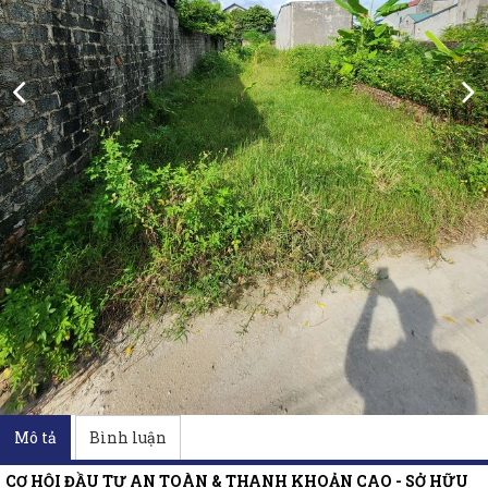
Mô tả
Bình luận
CƠ HỘI ĐẦU TƯ AN TOÀN & THANH KHOẢN CAO - SỞ HỮU