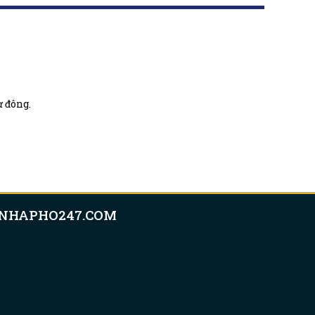
 đông.
NHAPHO247.COM