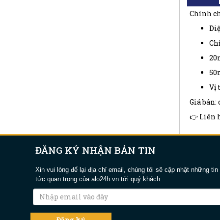
Chính ch
Diệ
Chỉ
20m
50m
Vị 
Giá bán: 
👉 Liên 
ĐĂNG KÝ NHẬN BẢN TIN
Xin vui lòng để lại địa chỉ email, chúng tôi sẽ cập nhật những tin
tức quan trọng của alo24h.vn tới quý khách