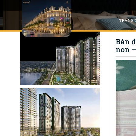
TRANG 
Bán đ
non –