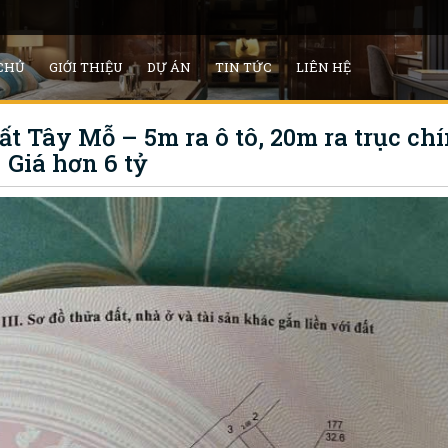
CHỦ
GIỚI THIỆU
DỰ ÁN
TIN TỨC
LIÊN HỆ
ất Tây Mỗ – 5m ra ô tô, 20m ra trục c
 Giá hơn 6 tỷ