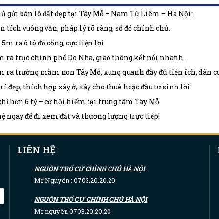
ủ gửi bán lô đất đẹp tại Tây Mỗ – Nam Từ Liêm – Hà Nội:
n tích vuông vắn, pháp lý rõ ràng, sổ đỏ chính chủ.
 5m ra ô tô đỗ cổng, cực tiện lợi.
 ra trục chính phố Do Nha, giao thông kết nối nhanh.
 ra trường mầm non Tây Mỗ, xung quanh đầy đủ tiện ích, dân cư
trí đẹp, thích hợp xây ở, xây cho thuê hoặc đầu tư sinh lời.
chỉ hơn 6 tỷ – cơ hội hiếm tại trung tâm Tây Mỗ.
hệ ngay để đi xem đất và thương lượng trực tiếp!
LIÊN HỆ
NGUỒN THỔ CƯ CHÍNH CHỦ HÀ NỘI
Mr Nguyên : 0703.20.20.20
NGUỒN THỔ CƯ CHÍNH CHỦ HÀ NỘI
Mr nguyên 0703.20.20.20