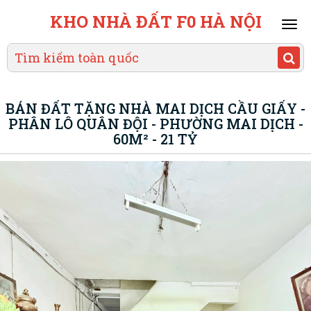
KHO NHÀ ĐẤT F0 HÀ NỘI
Mai
men
BÁN ĐẤT TẶNG NHÀ MAI DỊCH CẦU GIẤY -
PHÂN LÔ QUÂN ĐỘI - PHƯỜNG MAI DỊCH -
60M² - 21 TỶ