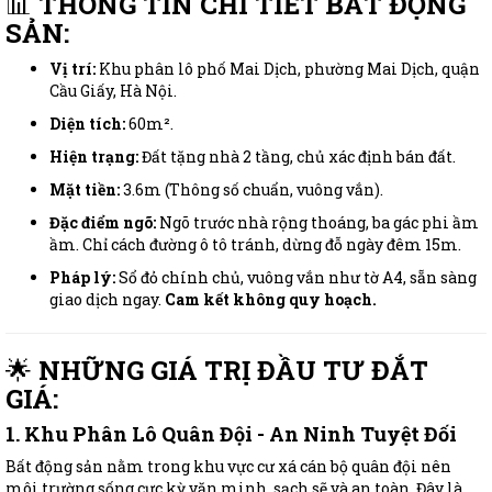
📊
THÔNG TIN CHI TIẾT BẤT ĐỘNG
SẢN:
Vị trí:
Khu phân lô phố Mai Dịch, phường Mai Dịch, quận
Cầu Giấy, Hà Nội.
Diện tích:
60m².
Hiện trạng:
Đất tặng nhà 2 tầng, chủ xác định bán đất.
Mặt tiền:
3.6m (Thông số chuẩn, vuông vắn).
Đặc điểm ngõ:
Ngõ trước nhà rộng thoáng, ba gác phi ầm
ầm. Chỉ cách đường ô tô tránh, dừng đỗ ngày đêm 15m.
Pháp lý:
Sổ đỏ chính chủ, vuông vắn như tờ A4, sẵn sàng
giao dịch ngay.
Cam kết không quy hoạch.
🌟
NHỮNG GIÁ TRỊ ĐẦU TƯ ĐẮT
GIÁ:
1. Khu Phân Lô Quân Đội - An Ninh Tuyệt Đối
Bất động sản nằm trong khu vực cư xá cán bộ quân đội nên
môi trường sống cực kỳ văn minh, sạch sẽ và an toàn. Đây là