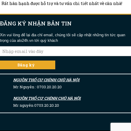
Rất hân hạnh được hỗ trợ và tư vấn chi tiết nhất về căn nhà!
ĐĂNG KÝ NHẬN BẢN TIN
Xin vui lòng để lại địa chỉ email, chúng tôi sẽ cập nhật những tin tức quan
trọng của alo24h.vn tới quý khách
NGUỒN THỔ CƯ CHÍNH CHỦ HÀ NỘI
Mr Nguyên : 0703.20.20.20
NGUỒN THỔ CƯ CHÍNH CHỦ HÀ NỘI
Mr nguyên 0703.20.20.20