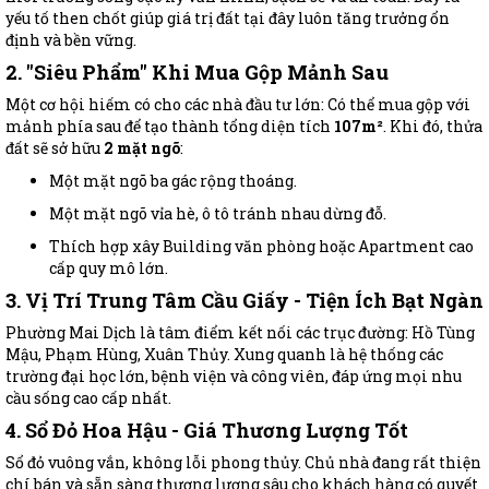
yếu tố then chốt giúp giá trị đất tại đây luôn tăng trưởng ổn
định và bền vững.
2. "Siêu Phẩm" Khi Mua Gộp Mảnh Sau
Một cơ hội hiếm có cho các nhà đầu tư lớn: Có thể mua gộp với
mảnh phía sau để tạo thành tổng diện tích
107m²
. Khi đó, thửa
đất sẽ sở hữu
2 mặt ngõ
:
Một mặt ngõ ba gác rộng thoáng.
Một mặt ngõ vỉa hè, ô tô tránh nhau dừng đỗ.
Thích hợp xây Building văn phòng hoặc Apartment cao
cấp quy mô lớn.
3. Vị Trí Trung Tâm Cầu Giấy - Tiện Ích Bạt Ngàn
Phường Mai Dịch là tâm điểm kết nối các trục đường: Hồ Tùng
Mậu, Phạm Hùng, Xuân Thủy. Xung quanh là hệ thống các
trường đại học lớn, bệnh viện và công viên, đáp ứng mọi nhu
cầu sống cao cấp nhất.
4. Sổ Đỏ Hoa Hậu - Giá Thương Lượng Tốt
Sổ đỏ vuông vắn, không lỗi phong thủy. Chủ nhà đang rất thiện
chí bán và sẵn sàng thương lượng sâu cho khách hàng có quyết