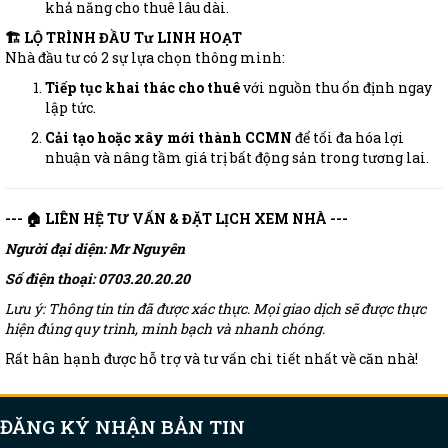
khả năng cho thuê lâu dài.
🏗️ LỘ TRÌNH ĐẦU Tư LINH HOẠT
Nhà đầu tư có 2 sự lựa chọn thông minh:
Tiếp tục khai thác cho thuê
với nguồn thu ổn định ngay
lập tức.
Cải tạo hoặc xây mới thành CCMN
để tối đa hóa lợi
nhuận và nâng tầm giá trị bất động sản trong tương lai.
--- 🏠 LIÊN HỆ TƯ VẤN & ĐẶT LỊCH XEM NHÀ ---
Người đại diện: Mr Nguyên
Số điện thoại: 0703.20.20.20
Lưu ý: Thông tin tin đã được xác thực. Mọi giao dịch sẽ được thực
hiện đúng quy trình, minh bạch và nhanh chóng.
Rất hân hạnh được hỗ trợ và tư vấn chi tiết nhất về căn nhà!
ĐĂNG KÝ NHẬN BẢN TIN