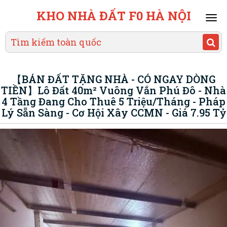
KHO NHÀ ĐẤT F0 HÀ NỘI
Mai
men
【BÁN ĐẤT TẶNG NHÀ - CÓ NGAY DÒNG
TIỀN】Lô Đất 40m² Vuông Vắn Phú Đô - Nhà
4 Tầng Đang Cho Thuê 5 Triệu/Tháng - Pháp
Lý Sẵn Sàng - Cơ Hội Xây CCMN - Giá 7.95 Tỷ