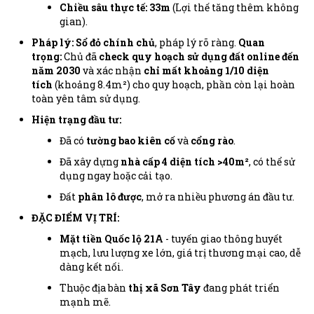
Chiều sâu thực tế:
33m
(Lợi thế tăng thêm không
gian).
Pháp lý:
Sổ đỏ chính chủ
, pháp lý rõ ràng.
Quan
trọng:
Chủ đã
check quy hoạch sử dụng đất online đến
năm 2030
và xác nhận
chỉ mất khoảng 1/10 diện
tích
(khoảng 8.4m²) cho quy hoạch, phần còn lại hoàn
toàn yên tâm sử dụng.
Hiện trạng đầu tư:
Đã có
tường bao kiên cố
và
cổng rào
.
Đã xây dựng
nhà cấp 4 diện tích >40m²
, có thể sử
dụng ngay hoặc cải tạo.
Đất
phân lô được
, mở ra nhiều phương án đầu tư.
ĐẶC ĐIỂM VỊ TRÍ:
Mặt tiền Quốc lộ 21A
- tuyến giao thông huyết
mạch, lưu lượng xe lớn, giá trị thương mại cao, dễ
dàng kết nối.
Thuộc địa bàn
thị xã Sơn Tây
đang phát triển
mạnh mẽ.