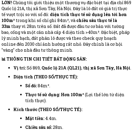
LỚN!
Chúng tôi giới thiệu một thương vụ đặc biệt tại địa chỉ 869
Quốc lộ 21A, thị xã Sơn Tây, Hà Nội. Đây là lô đất có giá trị thực
tế vượt trội so với sổ đỏ:
diện tích thực tế sử dụng lên tới hơn
100m²
trong khi sổ chỉ ghi 84m², và
chiều sâu thực tế là
33m
thay vì 28m trên sổ. Đất đã được đầu tư cơ bản với tường
bao, cổng và một căn nhà cấp 4 diện tích >40m². Đặc biệt, pháp
lý minh bạch, đất phân lô được và theo check quy hoạch
online đến 2030 chỉ ảnh hưởng rất nhỏ. Đây chính là cơ hội
"vàng" cho nhà đầu tư thông minh.
📊 THÔNG TIN CHI TIẾT BẤT ĐỘNG SẢN:
Vị trí:
Số 869,
Quốc lộ 21A (QL21)
,
thị xã Sơn Tây, Hà Nội
.
Diện tích (THEO SỔ/THỰC TẾ):
Sổ đỏ:
84m².
Thực tế sử dụng:
Hơn 100m²
(Lợi thế lớn từ diện
tích thực).
Kích thước (THEO SỔ/THỰC TẾ):
Mặt tiền:
4.4m.
Chiều sâu sổ:
28m.