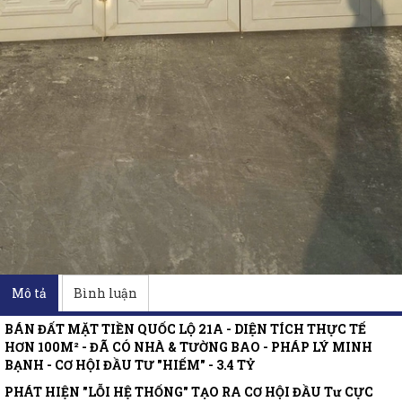
Mô tả
Bình luận
BÁN ĐẤT MẶT TIỀN QUỐC LỘ 21A - DIỆN TÍCH THỰC TẾ
HƠN 100M² - ĐÃ CÓ NHÀ & TƯỜNG BAO - PHÁP LÝ MINH
BẠNH - CƠ HỘI ĐẦU TƯ "HIẾM" - 3.4 TỶ
PHÁT HIỆN "LỖI HỆ THỐNG" TẠO RA CƠ HỘI ĐẦU Tư CỰC