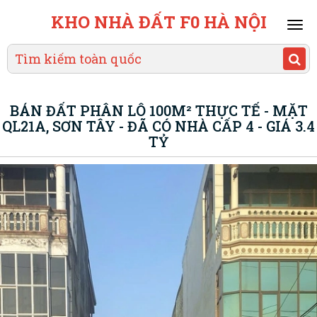
KHO NHÀ ĐẤT F0 HÀ NỘI
Mai
men
BÁN ĐẤT PHÂN LÔ 100M² THỰC TẾ - MẶT
QL21A, SƠN TÂY - ĐÃ CÓ NHÀ CẤP 4 - GIÁ 3.4
TỶ