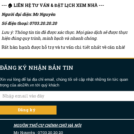
--- 🏠 LIÊN HỆ TƯ VẤN & ĐẶT LỊCH XEM NHÀ ---
Người đại diện: Mr Nguyên
Số điện thoại: 0703.20.20.20
Lưu ý: Thông tin tin đã được xác thực. Mọi giao dịch sẽ được thực
hiện đúng quy trình, minh bạch và nhanh chóng.
Rất hân hạnh được hỗ trợ và tư vấn chi tiết nhất về căn nhà!
ĐĂNG KÝ NHẬN BẢN TIN
Xin vui lòng để lại địa chỉ email, chúng tôi sẽ cập nhật những tin tức quan
trọng của alo24h.vn tới quý khách
NGUỒN THỔ CƯ CHÍNH CHỦ HÀ NỘI
Mr Nguyên : 0703.20.20.20