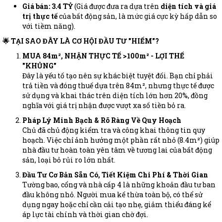
Giá bán: 3.4 TỶ
(Giá được đưa ra dựa trên
diện tích và giá
trị thực tế
của bất động sản, là mức giá cực kỳ hấp dẫn so
với tiềm năng).
🌟 TẠI SAO ĐÂY LÀ CƠ HỘI ĐẦU TƯ "HIẾM"?
MUA 84m², NHẬN THỰC TẾ >100m² - LỢI THẾ
"KHỦNG"
Đây là yếu tố tạo nên sự khác biệt tuyệt đối. Bạn chỉ phải
trả tiền và đóng thuế dựa trên 84m², nhưng thực tế được
sử dụng và khai thác trên diện tích lớn hơn 20%, đồng
nghĩa với giá trị nhận được vượt xa số tiền bỏ ra.
Pháp Lý Minh Bạch & Rõ Ràng Về Quy Hoạch
Chủ đã chủ động kiểm tra và công khai thông tin quy
hoạch. Việc chỉ ảnh hưởng một phần rất nhỏ (8.4m²) giúp
nhà đầu tư hoàn toàn yên tâm về tương lai của bất động
sản, loại bỏ rủi ro lớn nhất.
Đầu Tư Cơ Bản Sẵn Có, Tiết Kiệm Chi Phí & Thời Gian
Tường bao, cổng và nhà cấp 4 là những khoản đầu tư ban
đầu không nhỏ. Người mua kế thừa toàn bộ, có thể sử
dụng ngay hoặc chỉ cần cải tạo nhẹ, giảm thiểu đáng kể
áp lực tài chính và thời gian chờ đợi.