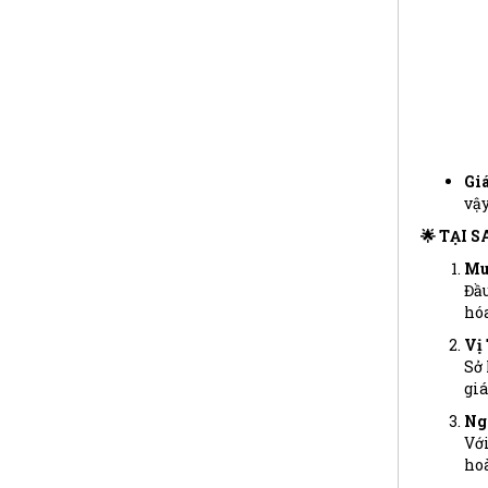
Giá
vậy
🌟 TẠI 
Mu
Đầu
hóa
Vị
Sở 
giá
Ng
Với
hoà