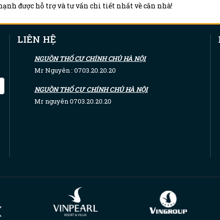
ạnh được hỗ trợ và tư vấn chi tiết nhất về căn nhà!
LIÊN HỆ
NGUỒN THỔ CƯ CHÍNH CHỦ HÀ NỘI
Mr Nguyên : 0703.20.20.20
NGUỒN THỔ CƯ CHÍNH CHỦ HÀ NỘI
Mr nguyên 0703.20.20.20