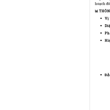
hoạch đô 
📊 THÔN
Vị 
Diệ
Phá
Hiệ
ĐẶ