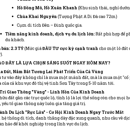
Hồ Đồng Mô, Hồ Xuân Khanh
(Khu sinh thái, nghỉ dưỡn
Chùa Khai Nguyên
(Tượng Phật A Di Đà cao 72m)
Cụm di tích Đền – Đình quốc gia.
Tiềm năng kinh doanh, dịch vụ du lịch lớn:
Rất phù hợp để ph
du khách.
 bán: 2.3 TỶ
(Mức giá
ĐẦU TƯ cực kỳ cạnh tranh
cho một lô đất 
).
SAO ĐÂY LÀ LỰA CHỌN SÁNG SUỐT NGAY HÔM NAY?
a Đất, Nắm Bắt Tương Lai Phát Triển Của Cả Vùng
 tư vào đây không chỉ là mua một mảnh đất, mà là mua một "cổ p
 của cả khu vực đô thị vệ tinh Sơn Tây trong 5-10 năm tới.
 Trí Giao Thông "Vàng" - Linh Hồn Của Kinh Doanh
hữu đất gần các trục quốc lộ, tỉnh lộ là lợi thế sống còn cho mọi
, yếu tố giao thông này luôn gia tăng giá trị.
ành Du Lịch "Rực Lửa" - Cơ Hội Kinh Doanh Ngay Trước Mắt
 hệ thống di tích, danh thắng dày đặc xung quanh, nhu cầu về dịch 
n hảo để khởi nghiệp trong lĩnh vực du lịch.