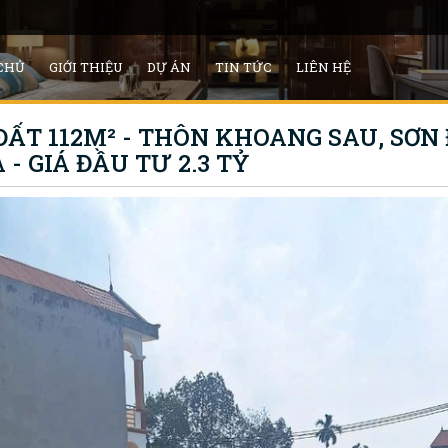
CHỦ
GIỚI THIỆU
DỰ ÁN
TIN TỨC
LIÊN HỆ
ĐẤT 112M² - THÔN KHOANG SAU, SƠN 
 - GIÁ ĐẦU TƯ 2.3 TỶ