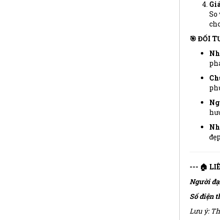
Gi
So 
cho
🎯 ĐỐI 
Nhà
phá
Chủ
phụ
Ngư
hưở
Nhà
đẹp
--- 🏠 L
Người đạ
Số điện t
Lưu ý: Th