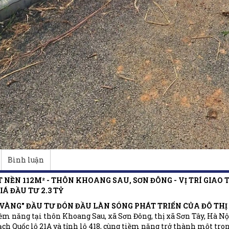
Bình luận
 NỀN 112M² - THÔN KHOANG SAU, SƠN ĐÔNG - VỊ TRÍ GIAO
IÁ ĐẦU TƯ 2.3 TỶ
"VÀNG" ĐẦU TƯ ĐÓN ĐẦU LÀN SÓNG PHÁT TRIỂN CỦA ĐÔ THỊ 
ềm năng tại thôn Khoang Sau, xã Sơn Đông, thị xã Sơn Tây, Hà Nội.
ch Quốc lộ 21A và tỉnh lộ 418, cùng tiềm năng trở thành một tro