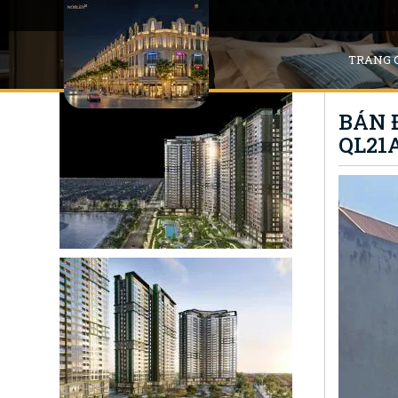
TRANG 
BÁN 
QL21A