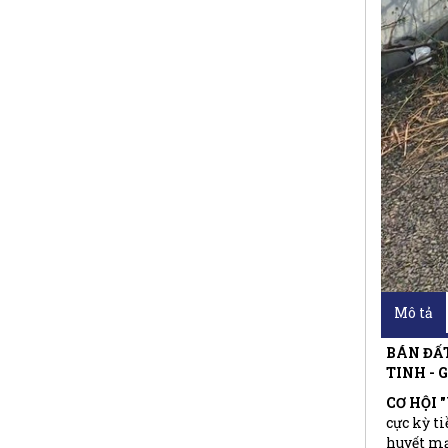
Mô tả
BÁN ĐẤT
TINH - G
CƠ HỘI 
cực kỳ ti
huyết mạ