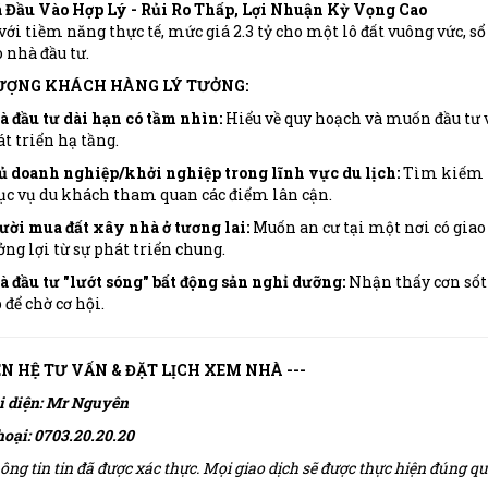
á Đầu Vào Hợp Lý - Rủi Ro Thấp, Lợi Nhuận Kỳ Vọng Cao
với tiềm năng thực tế, mức giá 2.3 tỷ cho một lô đất vuông vức, sổ đ
 nhà đầu tư.
TƯỢNG KHÁCH HÀNG LÝ TƯỞNG:
 đầu tư dài hạn có tầm nhìn:
Hiểu về quy hoạch và muốn đầu tư v
t triển hạ tầng.
 doanh nghiệp/khởi nghiệp trong lĩnh vực du lịch:
Tìm kiếm m
c vụ du khách tham quan các điểm lân cận.
ời mua đất xây nhà ở tương lai:
Muốn an cư tại một nơi có giao
ng lợi từ sự phát triển chung.
 đầu tư "lướt sóng" bất động sản nghỉ dưỡng:
Nhận thấy cơn sốt t
 để chờ cơ hội.
IÊN HỆ TƯ VẤN & ĐẶT LỊCH XEM NHÀ ---
i diện: Mr Nguyên
hoại: 0703.20.20.20
ông tin tin đã được xác thực. Mọi giao dịch sẽ được thực hiện đúng 