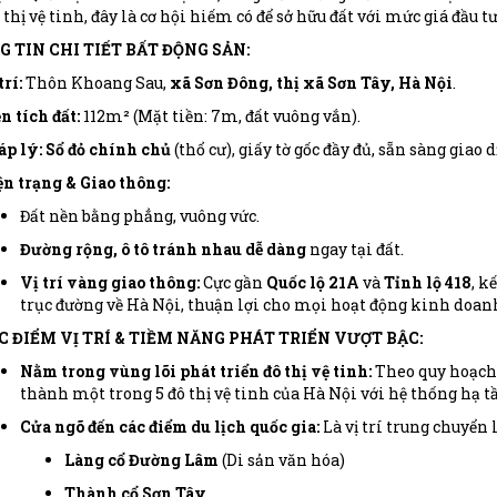
thị vệ tinh, đây là cơ hội hiếm có để sở hữu đất với mức giá đầu t
G TIN CHI TIẾT BẤT ĐỘNG SẢN:
trí:
Thôn Khoang Sau,
xã Sơn Đông, thị xã Sơn Tây, Hà Nội
.
n tích đất:
112m² (Mặt tiền: 7m, đất vuông vắn).
p lý:
Sổ đỏ chính chủ
(thổ cư), giấy tờ gốc đầy đủ, sẵn sàng giao d
n trạng & Giao thông:
Đất nền bằng phẳng, vuông vức.
Đường rộng, ô tô tránh nhau dễ dàng
ngay tại đất.
Vị trí vàng giao thông:
Cực gần
Quốc lộ 21A
và
Tỉnh lộ 418
, k
trục đường về Hà Nội, thuận lợi cho mọi hoạt động kinh doanh, 
C ĐIỂM VỊ TRÍ & TIỀM NĂNG PHÁT TRIỂN VƯỢT BẬC:
Nằm trong vùng lõi phát triển đô thị vệ tinh:
Theo quy hoạch,
thành một trong 5 đô thị vệ tinh của Hà Nội với hệ thống hạ 
Cửa ngõ đến các điểm du lịch quốc gia:
Là vị trí trung chuyển 
Làng cổ Đường Lâm
(Di sản văn hóa)
Thành cổ Sơn Tây